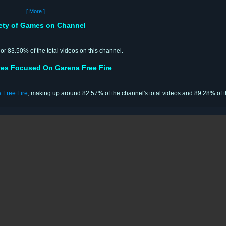
[ More ]
iety of Games on Channel
 or 83.50% of the total videos on this channel.
ves Focused On Garena Free Fire
 Free Fire
, making up around 82.57% of the channel's total videos and 89.28% of th