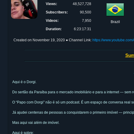
Views:
48,527,728
Subscribers:
90,500
Videos:
7,950
Brazil
Duration:
6:23:17:31
Created on
November 19, 2020
● Channel Link:
https://www.youtube.co
Sum
Aqui é o Dorgi.
Do sertão da Paraíba para o mercado imobiliário e para a internet — sem
O “Papo com Dorgi” não é só um podcast. É um espaço de conversa real sob
Já ajudei centenas de pessoas a conquistarem o primeiro imóvel — prin
Mas aqui vai além de imóvel.
Aqui é sobre: