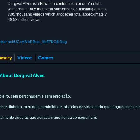
Dorgival Alves is a Brazilian content creator on YouTube
with around 90.5 thousand subscribers, publishing at least
7.95 thousand videos which altogether total approximately
48.53 million views.
m/channel/UCcMMbDBoa_XlrZFKC8r3sig
mary
Videos
Games
About Dorgival Alves
 roteiro, sem personagem e sem enrolação.
re dinheiro, mercado, mentalidade, histórias de vida e tudo que ninguém tem cor
cipalmente aquelas que achavam que nunca conseguiriam.