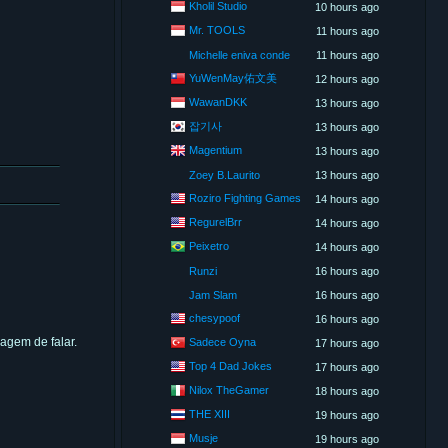
Kholil Studio
10 hours ago
Mr. TOOLS
11 hours ago
Michelle eniva conde
11 hours ago
YuWenMay佑文美
12 hours ago
WawanDKK
13 hours ago
잡기사
13 hours ago
Magentium
13 hours ago
Zoey B.Laurito
13 hours ago
Roziro Fighting Games
14 hours ago
RegurelBrr
14 hours ago
Peixetro
14 hours ago
Runzi
16 hours ago
Jam Slam
16 hours ago
chesypoof
16 hours ago
agem de falar.
Sadece Oyna
17 hours ago
Top 4 Dad Jokes
17 hours ago
Nilox TheGamer
18 hours ago
THE XIII
19 hours ago
Musje
19 hours ago