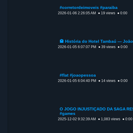
#corretordeimoveis #paraiba
2026-01-06 2:26:05 AM
● 19 views
● 0:00
🏨 História do Hotel Tambaú — Joã
2026-01-05 6:07:07 PM
● 39 views
● 0:00
#flat #joaopessoa
2026-01-05 6:04:40 PM
● 14 views
● 0:00
O JOGO INJUSTIÇADO DA SAGA RESI
#games
2025-12-02 9:32:39 AM
● 1,083 views
● 0:00