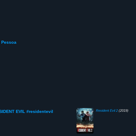
o Pessoa
Resident Evil 2
(2019)
DENT EVIL #residentevil