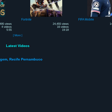
Fortnite
FIFA Mobile
495 views
24,455 views
1
4 videos
16 videos
5:55
19:18
[ More ]
Latest Videos
agem, Recife Pernambuco