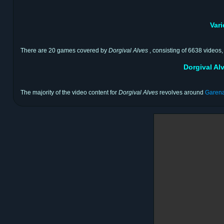
Var
There are 20 games covered by
Dorgival Alves
, consisting of 6638 videos,
Dorgival Al
The majority of the video content for
Dorgival Alves
revolves around
Garena