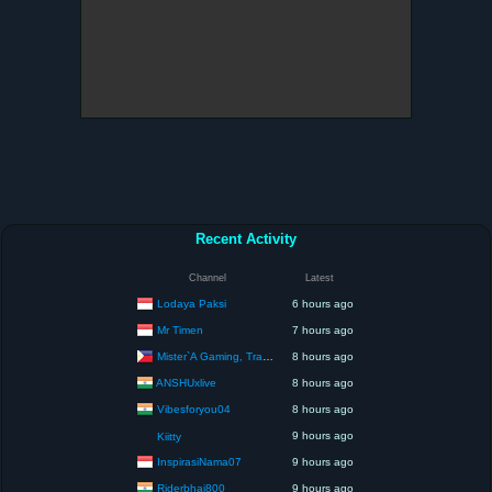
Recent Activity
Channel
Latest
Lodaya Paksi
6 hours ago
Mr Timen
7 hours ago
Mister`A Gaming, Trading, Travels and Lifestyle
8 hours ago
ANSHUxlive
8 hours ago
Vibesforyou04
8 hours ago
9 hours ago
Kiitty
InspirasiNama07
9 hours ago
Riderbhai800
9 hours ago