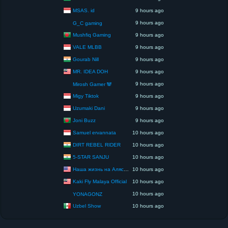
MSAS. id
9 hours ago
9 hours ago
G_C gaming
Mushfiq Gaming
9 hours ago
VALE MLBB
9 hours ago
Gourab Nill
9 hours ago
MR. IDEA DOH
9 hours ago
9 hours ago
Mirosh Gamer 🐼
Migy Tiktok
9 hours ago
Uzumaki Dani
9 hours ago
Joni Buzz
9 hours ago
Samuel ervannata
10 hours ago
DIRT REBEL RIDER
10 hours ago
5-STAR SANJU
10 hours ago
Наша жизнь на Аляске США
10 hours ago
Kaki Fly Malaya Official
10 hours ago
10 hours ago
YONAGONZ
Uzbel Show
10 hours ago