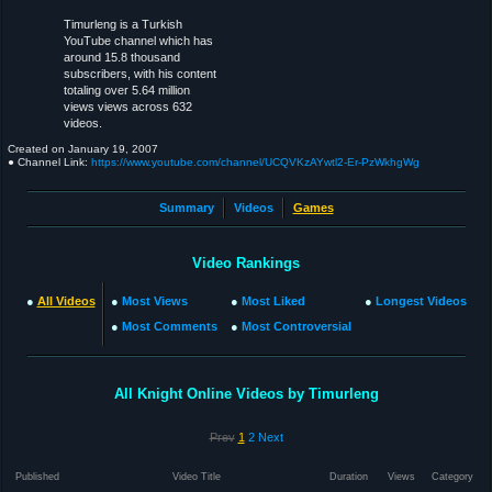
Timurleng is a Turkish
YouTube channel which has
around 15.8 thousand
subscribers, with his content
totaling over 5.64 million
views views across 632
videos.
Created on
January 19, 2007
● Channel Link:
https://www.youtube.com/channel/UCQVKzAYwtl2-Er-PzWkhgWg
Summary
Videos
Games
Video Rankings
●
All Videos
●
Most Views
●
Most Liked
●
Longest Videos
●
Most Comments
●
Most Controversial
All Knight Online Videos by Timurleng
Prev
1
2
Next
Published
Video Title
Duration
Views
Category