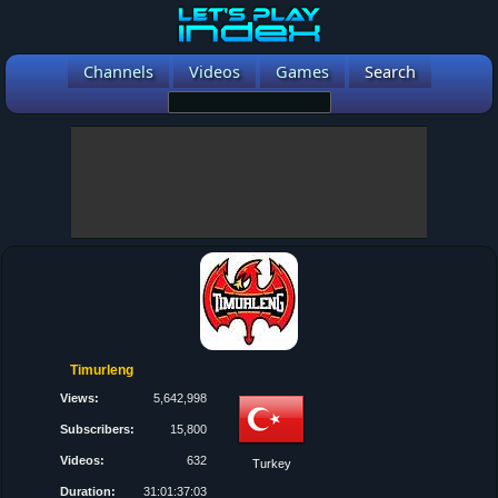
Channels
Videos
Games
Search
Timurleng
Views:
5,642,998
Subscribers:
15,800
Videos:
632
Turkey
Duration:
31:01:37:03