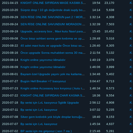
2021-04-15
KNIGHT ONLINE SIFIRDAN MAGE KASMA SERİSİ - Bölüm 1
19:54
23,170
Kn
2020-10-20
Sürpriz drop ! 10 gb değerinde draki suply box 40 adet
14:14
5,638
Kn
2020-09-29
SEN RİSE ONLİNE SAVUNDUN part 2 ! MORADON SOHBETLERİ - FANİUS BAHADIRAKMAN SAMETH_74 VBENZERİ
1:32:14
4,308
Kn
2020-09-24
SEN RİSE ONLİNE SAVUNDUN! MORADON SOHBETLERİ - FANİUS BAHADIRAKMAN SAMETH_74 VBENZERİ
1:32:39
7,503
Kn
2020-09-19
Upgrade, accesory box , Mavi kutu Nasıl para katladık ? Knight online
15:45
10,452
Kn
2020-09-08
Önce biraz sohbet sonra gem kırdırma ve upgrade
1:28:48
5,016
Kn
2020-08-22
40 adet mavi kutu ve upgrade Önce biraz sohbet ve exp
1:26:40
4,305
Kn
2020-08-16
Önce upgrade Sonra muhabbet sonra 30 mavi kutu kırıyoruz
2:11:54
5,132
Kn
2020-08-14
Knight online yayınımız klimalıdır
1:40:19
3,076
Kn
2020-08-09
Knight online yayınımız klimalıdır
1:46:06
3,999
Kn
2020-08-01
Bayram özel Upgrade yayını yok mu katlamamız ?
1:34:46
5,402
Kn
2020-07-27
Bugün Hell Breaker +7 basıyoruz
3:04:47
9,713
Kn
2020-07-23
Knight online Accessory box kırıyoruz ( kutu takısı
1:46:34
6,573
Kn
2020-07-22
KNIGHT ONLINE SIFIRDAN CHAR KASMA SERİSİ 2.sezon BP : BÖLÜM 8
18:36
9,554
Kn
2020-07-18
Bp serisi için LvL kasıyoruz 5gblik Upgrade
2:56:12
4,908
Kn
2020-07-11
Bp serisi için LvL kasıyoruz
3:07:32
5,235
Kn
2020-07-08
Silver gem kırdırdık yok böyle droplar konuğumuz Fanius
18:40
9,153
Kn
2020-07-07
Bp serisi için LvL kasıyoruz
1:45:34
4,637
Kn
2020-07-02
BP serisi için ms giriyoruz ( son 7 ms )
2:15:46
5,281
Kn