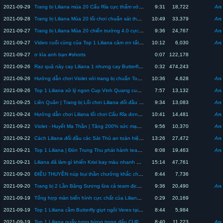
2021-09-29
Trang bị Liliana mùa 20 Cấu Rỉa cực thấm với Ngọc Đại Pháp Sư | Top 1 Liliana
9:31
18,722
Are
2021-09-28
Trang bị Liliana Mùa 20 lối chơi chuẩn sát thủ gánh team cực tốt | Top 1 Liliana
10:49
33,379
Are
2021-09-27
Trang bị Liliana Mùa 20 chiến trường 4.0 cực mạnh | Top 1 Liliana
9:36
24,767
Are
2021-09-27
Video cuối cùng của Top 1 Liliana cảm ơn tất cả các bạn đã theo dõi mình | Liên Quân Mobile
10:12
6,030
Are
2021-09-27
ơ kìa anh bạn #shorts
0:07
122,178
2021-09-26
Raz quả này cay Liliana 1 nhưng cay Butterfly 10 #shorts
0:32
474,243
2021-09-26
Hướng dẫn chơi Violet với trang bị chuẩn Top 1 Vio bắn cực mạnh leo top cực dễ | Top 1 Liliana
10:36
4,628
Are
2021-09-26
Top 1 Liliana xử lý ngon Cup Vinh Quang cuối cùng mùa 19 còn bạn thì sao ? | Liên Quân Mobile
7:57
13,132
Are
2021-09-25
Liên Quân | Trang bị Lối chơi Liliana đối đầu team Đấu Sĩ, Tanker trâu bò | Top 1 Liliana
9:34
13,083
Are
2021-09-24
Hướng dẫn chơi Liliana lối chơi Cấu Rỉa đơn giản, dễ chơi mà cực mạnh | Top 1 Liliana
10:41
14,481
Are
2021-09-22
Violet - Huyết Ma Thần | Tăng 200% sức mạnh với Vuốt Hung Tàn bắn như máy khâu cực gắt | Liên Quân
9:56
10,370
Are
2021-09-22
Cách Liliana đối đầu các Sát Thủ an toàn hiệu quả nhất mà không sợ bị bay màu | Top 1 Liliana
13:26
27,472
Are
2021-09-21
Top 1 Liliana | Đón Trung Thu phát hành team địch cùng Krixi - Cô Tiên Thỏ | Liên Quân Mobile
8:08
19,463
Are
2021-09-21
Liliana đã làm gì khiến Krixi bay màu nhanh đến vậy ? Trang bị Liliana mùa 19 | Top 1 Liliana
15:14
47,761
2021-09-20
ĐIÊU THUYỀN núp bụi thần chưởng khắc chế ALEISTER cực ngon mùa 19 | Top 1 Liliana
8:44
7,736
2021-09-20
Trang bị 2 Lần Băng Sương lừa cả team địch cực chất cùng Top 1 Liliana | Liên Quân Mobile
9:36
20,490
Are
2021-09-19
Tổng hợp màn biến hình cực chất của Liliana, trùm cuối k làm ta thất vọng #shorts
0:29
20,169
2021-09-19
Top 1 Liliana cầm Butterfly giựt ngôi Veres tại đường Caesar cực đã | Liên Quân Mobile
8:44
5,984
2021-09-19
Top 1 Liliana quẩy tưng bừng trong đấu CUP vinh quang cực đã | Liên Quân Mobile
8:40
11,223
Are