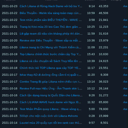
2021-10-23
Cách Liliana đi Rừng Hack Dame với bộ ba Yena WaVe , Điêu Thuyền WaVe, Arum cực đẹp | Top 1 Liliana
9:14
43,353
Are
2021-10-22
Điêu Thuyền - WaVe tỏa sáng toàn map cùng bộ ba Liliana Yena WaVe cực đã mắt | Top 1 Liliana
10:59
46,506
2021-10-22
Test nhân phẩm săn ĐIÊU THUYỀN - WAVE cực đẹp nhưng giá cũng cực chát | Top 1 Liliana
3:58
21,941
Are
2021-10-21
Trang bị Krixi mùa 20 leo Cao Thủ đơn giản Thả Bướm là có mạng cực thấm | Top 1 Liliana
10:25
11,215
Are
2021-10-21
Lili gặp team đã trâu còn kháng phép thì đánh sao? Trang bị cách chơi Liliana mùa 20 | Top 1 Liliana
11:59
31,616
Are
2021-10-20
Review skin Điêu Thuyền - Wave sắp ra mắt cực đẹp âm thanh cực đã | Top 1 Liliana
10:36
15,979
Gar
2021-10-20
Liliana trang bị Chí Mạng với Thánh Kiếm cào cực thốn mùa 20 | Top 1 Liliana
11:09
22,231
Are
2021-10-19
Top Liliana chính thức bước chân cày Top Yena liệu có thành công ? | Top 1 Liliana
15:43
10,630
Are
2021-10-19
Liliana và câu chuyện về Sách Truy Hồn lên hay không lên ? Top 1 Liliana
10:39
24,615
Are
2021-10-18
Chính thức bỏ TOP Liliana qua cày TOP YENA chỉ vì một sự cố | Top 1 Liliana
11:17
23,551
Are
2021-10-17
Ishar thay AD đi đường rồng cầm tí nị quất cả team địch gánh team mùa 20 | Top 1 Liliana
11:20
9,308
Are
2021-10-17
Combo Trang Bị giúp Liliana ném chiêu cực thấm mùa 20 đơn giản mà hiệu quả | Top 1 Liliana
13:14
36,023
Are
2021-10-16
Review Full max Hiệu Ứng - Âm Thanh skin Liliana Wave cực đẹp cực đã tai | Top 1 Liliana
10:12
26,144
Are
2021-10-16
Cách tận dụng trang bị Quốc Dân cho Liliana mùa 20 | Top 1 Liliana
9:26
31,272
Are
2021-10-15
Cách LILIANA WAVE hack dame với Ngọc Đại quẩy cực mượt cùng YENA WAVE mùa 20 | Top 1 Liliana
11:32
65,600
Are
2021-10-15
Test Nhân Phẩm quay Liliana - Wave vòng quay du hành thiên hà cực shock | Top 1 Liliana
5:00
78,930
Are
2021-10-15
500qh cho một cuộc tình với Liliana #shorts
0:28
15,999
2021-10-14
Lauriel mùa 20 quẩy cực tốt leo rank cao thủ EZ | Top 1 Liliana
9:57
8,501