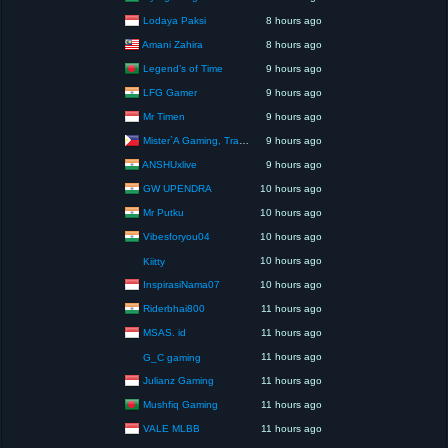
Lodaya Paksi
8 hours ago
Amani Zahira
8 hours ago
Legend’s of Time
9 hours ago
LFG Gamer
9 hours ago
Mr Timen
9 hours ago
Mister`A Gaming, Trading, Travels and Lifestyle
9 hours ago
ANSHUxlive
9 hours ago
GW UPENDRA
10 hours ago
Mr Putku
10 hours ago
Vibesforyou04
10 hours ago
10 hours ago
Kiitty
InspirasiNama07
10 hours ago
Riderbhai800
11 hours ago
MSAS. id
11 hours ago
11 hours ago
G_C gaming
Julianz Gaming
11 hours ago
Mushfiq Gaming
11 hours ago
VALE MLBB
11 hours ago