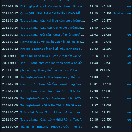
2021-09-18
Bí kíp giúp tăng ×2 sức mạnh Liliana hiệu quả mà cực mạnh | Top 1 Liliana
12:26
46,147
Are
2021-09-17
Quay QUILLEN - NGHỊCH THIÊN LONG ĐẾ hết bao nhiêu QH ? Review skin kiếm hiệp mới | Top 1 Liliana
13:20
6,301
Review
Are
2021-09-15
Top 1 Liliana | gặp Kahlii cứ cầm song kiếm cào bao phê | Liên Quân
9:07
16,870
2021-09-14
Top 1 Liliana | Late game chơi song kiếm phế ? cách làm chủ song kiếm đối đầu hack map | Liên Quân
13:40
19,639
2021-09-13
Top 1 Liliana | Đối đầu Ilumia thì phải làm gì ? Trang bị lối chơi đối đầu Ilumia | Liên Quân
11:02
21,083
Are
2021-09-12
Payna mùa 19 với muôn vàn nỗi khổ khi đi support | Top 1 Liliana
9:45
7,941
2021-09-12
Khi Top 1 Liliana bật chế độ máu lạnh càn quét cực gắt nhưng cái kết cực đắng | Liên Quân Mobile
12:33
11,290
Are
2021-09-11
Trang bị Liliana mùa 19 cào cực thấm với Song Kiếm | Top 1 Liliana
8:16
11,170
Are
2021-09-11
Top 1 Liliana chơi cáo mà xanh sớm là có điềm liền cuối game vớ ngay buff bẩn phá game | Liên Quân
14:40
12,539
Are
2021-09-10
pha kết hợp không thể mù mắt hơn #shorts
0:10
201,655
2021-09-10
Trải Nghiệm Violet - Thứ Nguyên Vệ Thần sang xịn mịn với trang bị max tốc đánh lật kèo mùa 19
11:33
9,710
2021-09-10
Cách Top 1 Liliana đối đầu Lauriel trong đấu 5v5 hiệu quả | Liên Quân Mobile
10:01
17,111
Are
2021-09-09
Top 1 Liliana | Cách bán hành VEERA lật kèo dễ hơn với lối chơi và trang bị này | Liên Quân
12:39
24,895
2021-09-08
Trải Nghiệm Butterfly - Stacia sản phẩm AOV × SAO đáng giá nhất Liên Quân | Top 1 Liliana
13:23
13,514
Are
2021-09-08
Trải Nghiệm Airi - Bích Hải Thánh Nữ Skin xứng danh SSS cực chất | Top 1 Liliana
9:37
17,609
2021-09-07
Toàn cảnh Drama Top 1 Liliana, Master Lauriel, Hera, Nhà Chung Lauriel, Liliana & HCETCG,...
7:44
28,334
Are
2021-09-07
Top 1 Liliana | Cách xử lý khi bị Rừng, Top, Ad ăn mất Lính Mid ! Liên Quân Mobile
10:36
15,450
Are
2021-09-06
Trải nghiệm Butterfly - Phượng Cửu Thiên SSS là phải khác biệt hiệu ứng cực chất | Top 1 Liliana
9:58
33,380