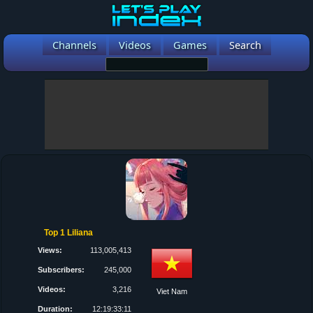
Channels
Videos
Games
Search
Top 1 Liliana
Views:
113,005,413
Subscribers:
245,000
Videos:
3,216
Viet Nam
Duration:
12:19:33:11