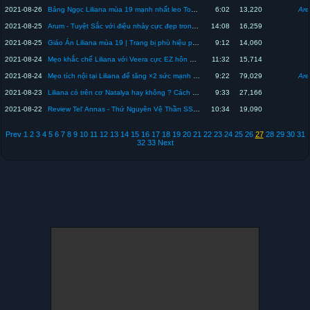
2021-08-26
Bảng Ngọc Liliana mùa 19 mạnh nhất leo Top Liliana cực khỏe | Top 1 Liliana
6:02
13,220
Are
2021-08-25
Arum - Tuyệt Sắc với điệu nhảy cực đẹp trong tay người chơi hệ Sát Thủ sẽ ntn ? | Top 1 Liliana
14:08
16,259
2021-08-25
Giáo Án Liliana mùa 19 | Trang bị phù hiệu phong cách cấu rỉa chơi cực hiệu quả | Top 1 Liliana
9:12
14,060
2021-08-24
Mẹo khắc chế Liliana với Veera cực EZ hôn nhẹ cái bay màu chị cáo | Top 1 Liliana
11:32
15,714
2021-08-24
Mẹo tích nội tại Liliana để tăng ×2 sức mạnh shock sát thương cực đỉnh | Top 1 Liliana
9:22
79,029
Are
2021-08-23
Liliana có trên cơ Natalya hay không ? Cách Top Liliana khắc chế Natalya Mùa 19
9:33
27,166
2021-08-22
Review Tel' Annas - Thứ Nguyên Vệ Thần SSS bị cắt hiệu ứng có thật hay không ? | Top 1 Liliana
10:34
19,090
Prev
1
2
3
4
5
6
7
8
9
10
11
12
13
14
15
16
17
18
19
20
21
22
23
24
25
26
27
28
29
30
31
32
33
Next