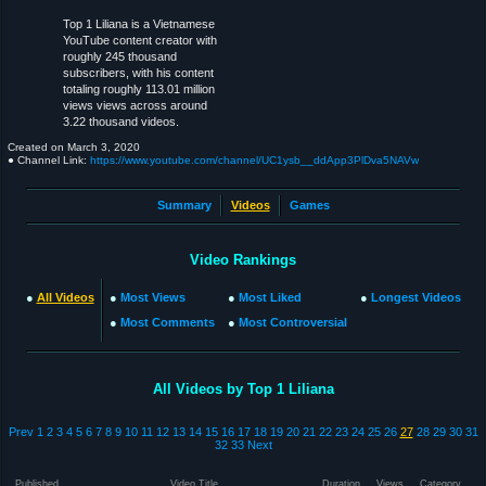
Top 1 Liliana is a Vietnamese
YouTube content creator with
roughly 245 thousand
subscribers, with his content
totaling roughly 113.01 million
views views across around
3.22 thousand videos.
Created on
March 3, 2020
● Channel Link:
https://www.youtube.com/channel/UC1ysb__ddApp3PlDva5NAVw
Summary
Videos
Games
Video Rankings
●
All Videos
●
Most Views
●
Most Liked
●
Longest Videos
●
Most Comments
●
Most Controversial
All Videos by Top 1 Liliana
Prev
1
2
3
4
5
6
7
8
9
10
11
12
13
14
15
16
17
18
19
20
21
22
23
24
25
26
27
28
29
30
31
32
33
Next
Published
Video Title
Duration
Views
Category