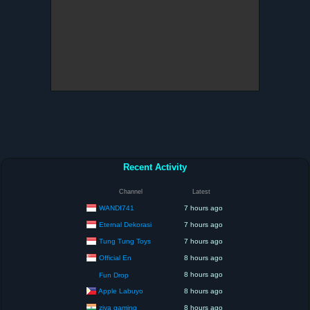
Recent Activity
Channel
Latest
WANDI741
7 hours ago
Eternal Dekorasi
7 hours ago
Tung Tung Toys
7 hours ago
Official En
8 hours ago
8 hours ago
Fun Drop
Apple Labuyo
8 hours ago
ziya gaming
8 hours ago