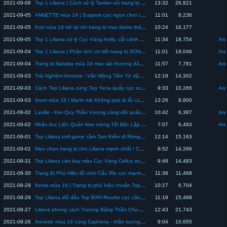
2021-09-06
Top 1 Liliana | Cách xử lý Tanker với trang bị và phù hiệu này cực hiệu quả | Liliana mùa 19
13:32
26,821
2021-09-05
ANNETTE mùa 19 | Support cực ngon chơi cực dễ leo rank Cao Thủ tốt | Top 1 Liliana
11:01
8,236
2021-09-05
Krixi mùa 19 trở lại với trang bị max dame thả nhẹ chiêu cũng có mạng | Top 1 Liliana
10:24
16,177
2021-09-05
Top 1 Liliana xử lý Cục Vàng Amily, cắt cánh Zata EZ với trang bị Liliana mùa 19 | Liên Quân Mobile
11:34
18,754
Are
2021-09-04
Top 1 Liliana | Phân tích chi tiết trang bị SONG KIẾM chơi sao cho mạnh ? Liên Quân Mobile
11:01
19,046
Are
2021-09-04
Trang bị Natalya mùa 19 max sát thương đánh cực thấm | Top 1 Liliana
11:57
7,781
Are
2021-09-03
Trải Nghiệm Annette - Vân Mộng Tiên Tử đậm chất Trung Hoa đẹp mỹ miều NHƯNG ! Top 1 Liliana
12:19
14,302
2021-09-03
Cách Top Liliana cùng Top Yena quẩy cực sung ở rank Cao Thủ 111 sao áp đảo team địch | Liên Quân
9:33
10,266
Are
2021-09-03
Arum mùa 19 | Mạnh mà Không pick là lỗi của chị, nhưng không Cấm là lỗi của em rồi ! Top 1 Liliana
13:26
8,800
2021-09-02
Laville - Kim Quy Thần Vương cùng đội quân skin Việt Nam xung phong mừng Tết Độc Lập 2/9 | LQMB
10:42
6,387
Are
2021-09-02
Nhận Acc Liên Quân free mừng Tết Độc Lập cùng Top 1 Liliana | Liên Quân Mobile
7:07
6,493
Are
2021-09-01
Top Liliana troll game cầm Tam Kiếm đi Rừng dồn Nakroth cực căng | Top 1 Liliana
12:14
15,163
2021-09-01
Mẹo chọn trang bị cho Liliana mạnh nhất ! Cấu rỉa hay Sát thủ ? | Top 1 Liliana
8:52
14,266
2021-08-31
Top Liliana cào bay màu Cục Vàng Celica trong đấu đỉnh cao | Top 1 Liliana
9:48
14,483
2021-08-30
Trang Bị Phù Hiệu lối chơi Cấu Rỉa cực mạnh cho Liliana mùa 19 | Top 1 Liliana
11:36
11,468
2021-08-29
Ilumia mùa 19 | Trang bị phù hiệu chuẩn Top 1 Ilumia dame to cực khó chịu leo rank cực tốt
10:27
6,704
2021-08-29
Top Liliana đối đầu Top BXH Rourke cực căng với trang bị và phù hiệu Liliana mùa 19 | Top 1 Liliana
11:19
15,468
2021-08-27
Liliana phong cách Trượng Băng Thần Chưởng siêu làm chậm cực khó chịu | Top 1 Liliana
12:43
21,743
2021-08-26
Annette mùa 19 cùng Capheny - thần tượng âm nhạc khuấy đảo team địch cực căng | Liên Quân
9:04
10,655