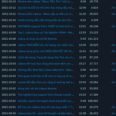
2021-10-13
Review skin Liliana "Wave Tiểu Thư" mới ra mắt cực đẹp cực xịn | Top 1 Liliana
9:29
18,778
2021-10-12
Quỷ lùn ALICE trợ thủ khó chịu hàng đầu mùa 20 | Top 1 Liliana
11:06
4,810
Are
2021-10-11
Review Skin Liliana - Wave sắp ra mắt cực đáng để sở hữu | Top 1 Liliana
11:20
35,615
Are
2021-10-10
Kahlii hướng dẫn cầm Súng bắn tỉa săn Chim đem nướng cực ngon mùa 20 | Top 1 Liliana
8:32
4,228
2021-10-10
SEPHERA support FULL PHÉP bị chửi N.G.U và cái kết lật kèo cực đã | Top 1 Liliana
13:51
29,139
Are
2021-10-09
Top 1 Liliana Mua và Trải Nghiệm YENA - WAVE cực đẹp cực đã mắt | LIÊN QUÂN
12:53
23,225
2021-10-08
Liliana đi rừng và cái kết #shorts
0:33
141,213
2021-10-08
Liliana TAM KIẾM cào chí mạng cực thấm với Thánh Kiếm mùa 20 | Top 1 Liliana
12:00
18,025
Are
2021-10-06
Liliana trang phục mới MISS NGUYỆT MỴ WAVE cực bá đạo với Tam Kiếm | Top 1 Liliana
11:01
32,425
Are
2021-10-04
Cách tận dụng Trang Bị dạng Sát Thủ cho Liliana mùa 20 mạnh nhất | Top 1 Liliana
11:35
97,135
2021-10-03
Liliana kết hợp Aya công phá team địch cực phê mùa 20 | Top 1 Liliana
15:17
27,717
Are
2021-10-03
Hướng dẫn Mod Skin Liliana Miss AoV : Wave full hiệu ứng cực đẹp | Top 1 Liliana
0:56
39,547
Are
2021-10-03
Phá game buff bẩn à để xem có bay uy tín không nhé #shorts
0:27
19,220
2021-10-02
Lauriel đối đầu Krixi cực căng ở đường mid ai sẽ ăn ai ? Top 1 Liliana | Liên quân
10:33
16,064
Are
2021-10-02
đừng vờn với tim Liliana #shorts
0:15
53,003
2021-10-01
Trải nghiệm Aya support One Champ Lauriel múa cực gắt cùng Top 1 Liliana | Liên Quân
14:24
17,180
2021-10-01
Hai kiểu người chơi gánh team trong liên quân #shorts
0:49
938,692
2021-10-01
Bổ Trợ cho Liliana mùa 20 nào hợp nhất ? Thanh Tẩy hay Tốc Biến ? | Top 1 Liliana
10:03
20,275
Are
2021-09-30
Liliana mùa 20 - cách Di Chuyển và Đảo Gank hiệu quả nhất | Top 1 Liliana
11:39
28,413
Are