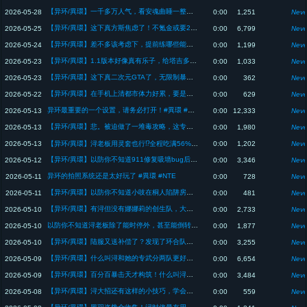
【异环/異環】一千多万人气，看安魂曲睡一整晚太行为艺术了www【NTE】
2026-05-28
0:00
1,251
Neve
【异环/異環】这下真方斯焦虑了！不氪金或要2600万获取918【NTE】
2026-05-25
0:00
6,799
Neve
【异环/異環】差不多该考虑下，提前练哪些能配合"安魂曲"的队友了【NTE】
2026-05-24
0:00
1,199
Neve
【异环/異環】1.1版本好像真有乐子，给塔吉多静音这改动神了【NTE】
2026-05-23
0:00
1,033
Neve
【异环/異環】这下真二次元GTA了，无限制暴力赛车也太好笑www【NTE】
2026-05-23
0:00
362
Neve
【异环/異環】在手机上清都市体力好累，要是有更适配手机的新玩法就好了【NTE】
2026-05-22
0:00
629
Neve
异环最重要的一个设置，请务必打开！#異環 #NTE
2026-05-13
0:00
12,333
Neve
【异环/異環】悲。被迫做了一堆毒攻略，这专武描述和效果完全对不上啊...【NTE】
2026-05-13
0:00
1,980
Neve
2026-05-13
【异环/異環】浔老板用灵套也行⁉️全程吃满56%爆伤好像也不错【NTE】
0:00
1,202
Neve
【异环/異環】以防你不知道911修复吸墙bug后手感有多丝滑【NTE】
2026-05-12
0:00
3,346
Neve
异环的拍照系统还是太好玩了 #異環 #NTE
2026-05-11
0:00
728
Neve
【异环/異環】以防你不知道小吱在桐人陷阱房能把怪卡天花板上【NTE】
2026-05-11
0:00
481
Neve
【异环/異環】有浔但没有娜娜莉的创生队，大概这样已经是极限了...【NTE】
2026-05-10
0:00
2,733
Neve
以防你不知道浔老板除了能时停外，甚至能倒转时空#异环 #異環 #NTE
2026-05-10
0:00
1,877
Neve
【异环/異環】陆服又送补偿了？发现了环合队浔的新轴打法【NTE】
2026-05-10
0:00
3,255
Neve
【异环/異環】什么叫浔和她的专武分两队更好用啊！这下总算是完美解决痛点了【NTE】
2026-05-09
0:00
6,654
Neve
【异环/異環】百分百暴击天才构筑！什么叫浔的专武给九原更好用啊【NTE】
2026-05-09
0:00
3,484
Neve
【异环/異環】浔大招还有这样的小技巧，学会能多打三刀输出【NTE】
2026-05-08
0:00
559
Neve