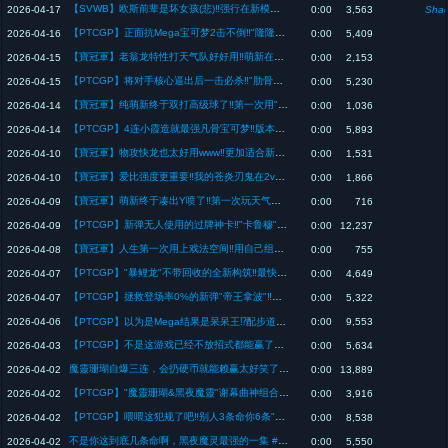
【SVWB】欧斯前辈是坏女孩(悲)‼️强行在新模式使用扭蛋的结果好惨...【闇影詩章WB/シャドバWB/Shadowverse: Worlds Beyond/影之诗超凡世界】
2026-04-17
0:00
3,563
Shad
【PTCGP】正面抗Mega宝可梦2击不倒‼️"隆隆岩"老矣尚能一战吗/ゴローニャ デッキ【ポケポケ/Pokémon TCG Pocket】
2026-04-16
0:00
5,409
【寶冠軍】老翁龙特性打天气队好好用‼️萌新在高级球奇迹般4连胜达成【Pokémon Champions/ポケモンチャンピオンズ】
2026-04-15
0:00
2,153
【PTCGP】将对手核心逼出后一击必杀‼️"肋骨海龟+穿着熊"的组合也太有趣www/アバゴーラ&キテルグマ デッキ【ポケポケ/Pokémon TCG Pocket】
2026-04-15
0:00
5,230
【寶冠軍】纯萌新终于双打高级球了‼️第一次用"奇麒麟"好用哭了【Pokémon Champions/ポケモンチャンピオンズ】
2026-04-14
0:00
1,036
【PTCGP】4连小霞造就最强凡骨宝可梦‼️版本末期也能快乐游戏的"吼鲸王"卡组/ホエルオー デッキ【ポケポケ/Pokémon TCG Pocket】
2026-04-14
0:00
5,893
【寶冠軍】物攻快龙也太好用www‼️更加适合新手的快龙组法【Pokémon Champions/ポケモンチャンピオンズ】
2026-04-10
0:00
1,531
【寶冠軍】爱比强度更重要‼️我的苍炎刃鬼在2v2里能赢下对局吗【Pokémon Champions/ポケモンチャンピオンズ】
2026-04-10
0:00
1,866
【寶冠軍】萌新终于凑出Y喷了‼️第一次玩天气流派感觉不错www【Pokémon Champions/ポケモンチャンピオンズ】
2026-04-09
0:00
716
【PTCGP】新弹无人使用的过牌神卡‼️"卡鲁穆"这样构筑超好用/カルム デッキ【ポケポケ/Pokémon TCG Pocket】
2026-04-09
0:00
12,237
【寶冠軍】人生第一次用上戏法空间‼️用自己组的丐版队伍取胜也太开心www【Pokémon Champions/ポケモンチャンピオンズ】
2026-04-08
0:00
755
【PTCGP】"暴鲤龙"不带回收的全新构筑‼️最快最凶的水系组合超好赢/ギャラドス デッキ【ポケポケ/Pokémon TCG Pocket】
2026-04-07
0:00
4,649
【PTCGP】拯救登场率0%的新弹"帝王拿波"‼️百变怪"帝王一击"必中法/エンペルト デッキ【ポケポケ/Pokémon TCG Pocket】
2026-04-07
0:00
5,322
2026-04-06
【PTCGP】以为是Mega结果是呆呆王⁉️配步道无限火力过牌意外超搭/メガヤドラン&ヤドキング デッキ【ポケポケ/Pokémon TCG Pocket】
0:00
9,553
【PTCGP】不是这游戏已经不放招式都能赢了吗！“魔灵珊瑚”和“双斧战龙”组合也太好笑www/サニゴーン&オノノクス デッキ【ポケポケ/Pokémon TCG Pocket】
2026-04-03
0:00
5,634
魔靈珊瑚自爆三连，会扔硬币就能赖赢太好笑了www #寶可夢卡牌 #寶可夢 #ポケポケ #pokémon
2026-04-02
0:00
13,889
【PTCGP】"魔靈珊瑚&黑夜魔靈"谢幕曲神组合‼️自爆3次5条命也太恶心人了笑www/サニゴーン&ヨノワール デッキ【ポケポケ/Pokémon TCG Pocket】
2026-04-02
0:00
3,916
【PTCGP】喂喂这犯规了吧‼️别人3条命你6条"老匠x黑夜魔灵"不死组合太好笑了www/ローブシン&ヨノワール デッキ【ポケポケ/Pokémon TCG Pocket】
2026-04-02
0:00
8,538
不是你这到底几条命啊，黑夜魔灵最强的一集 #寶可夢卡牌 #寶可夢 #ポケポケ #pokémon
2026-04-02
0:00
5,550