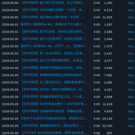
【异环/異環】锄大地不是这样的，这么可爱的扫晴娘你忍心干掉吗【NTE】
2026-06-06
0:00
1,460
Neve
【异环/異環】伊洛伊确定灵属性！卡厄斯：孩子们，我也想进队【NTE】
2026-06-06
0:00
6,216
Neve
【异环/異環】真红确定光属性角色！卡厄斯：孩子们，或许我真的有用【NTE】
2026-06-05
0:00
11,835
Neve
推异环1.1剧情时be like...师傅你在干什么啊？？（3）【異環/NTE】
2026-06-01
0:00
1,297
Neve
【异环/異環】孩子们别怕，海特洛五星出租司机已接单【NTE】
2026-05-31
0:00
2,086
Neve
【异环/異環】孩子们尽情冲吧，后面有光明赛车手守护【NTE】
2026-05-30
0:00
1,044
Neve
推异环1.1剧情时be like...吓哭了（2）【異環/NTE】
2026-05-29
0:00
1,375
Neve
【异环/異環】第一次去向阳岛，包里怎么装满了www【NTE】
2026-05-29
0:00
3,447
Neve
【异环/異環】孩子们不要玩黑暗赛车，会变成初生的！【NTE】
2026-05-29
0:00
3,477
Neve
【异环/異環】黑暗赛车界最初生的组合，你敢直视它一眼吗【NTE】
2026-05-28
0:00
3,828
Neve
【异环/異環】新增的智驾系统让我有种误闯天家的感觉，太神了【NTE】
2026-05-28
0:00
7,882
Neve
【异环/異環】史上最搞笑玩法，进图3秒就绷不住的黑暗赛车【NTE】
2026-05-28
0:00
4,284
Neve
【异环/異環】尝试拍一些照片做呗果活动，结果差点没绷住【NTE】
2026-05-28
0:00
4,327
Neve
【异环/異環】安魂曲复制招式怎么玩，个人感觉这招又帅又实用【NTE】
2026-05-28
0:00
4,508
Neve
【异环/異環】918开着也太爽了！100万的车根本没法比啊【NTE】
2026-05-28
0:00
11,019
Neve
【异环/異環】安魂曲都市也好用，变蝙蝠还能解锁白藏超★级★跳★跃【NTE】
2026-05-28
0:00
4,609
Neve
以防你不知道异环安魂曲池有多妙，要抽晕过去了【異環/NTE】
2026-05-28
0:00
19,149
Neve
【异环/異環】最速挑战抽918！真的会最后一发才出车吗【NTE】
2026-05-28
0:00
32,163
Neve
【PTCGP】古代未来体系登场，新弹"进击悖谬"抽卡！【ポケポケ/Pokémon TCG Pocket】
2026-05-28
0:00
891