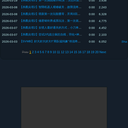
【杀戮尖塔2】第一次挑战难10机煲，没想到直接胡穿玩出超级大混轴【slay the spire2】
2026-03-19
0:00
3,438
【杀戮尖塔2】智障机器人艰难破关，故障流终于转起来了！【slay the spire2】
2026-03-08
0:00
2,243
【杀戮尖塔2】萌新第一次玩骷髅哥，开局3回合就永动机这合理吗?!【slay the spire2】
2026-03-08
0:00
6,328
【杀戮尖塔2】储君铸剑养成系玩法，第一次就成功破千伤害【slay the spire2】
2026-03-07
0:00
4,775
【杀戮尖塔2】女猎人最好通关的方式，小刀单卡破千伤不是梦！【slay the spire2】
2026-03-07
0:00
4,452
【杀戮尖塔2】尝试2代战士疯狂自残，羽化+神化全随机0费卡有点快乐【slay the spire2】
2026-03-07
0:00
2,103
【SVWB】好大好大好大‼️"商队猛犸象"传说终于要开始了吗【闇影詩章/シャドバ/Shadowverse: Worlds Beyond/影之诗超凡世界】
2026-03-03
0:00
6,052
Shad
Prev
1
2
3
4
5
6
7
8
9
10
11
12
13
14
15
16
17
18
19
20
Next