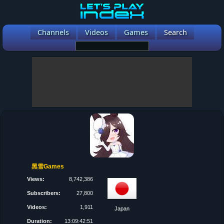
Channels
Videos
Games
Search
黑雪Games
Views:
8,742,386
Subscribers:
27,800
Videos:
1,911
Japan
Duration:
13:09:42:51