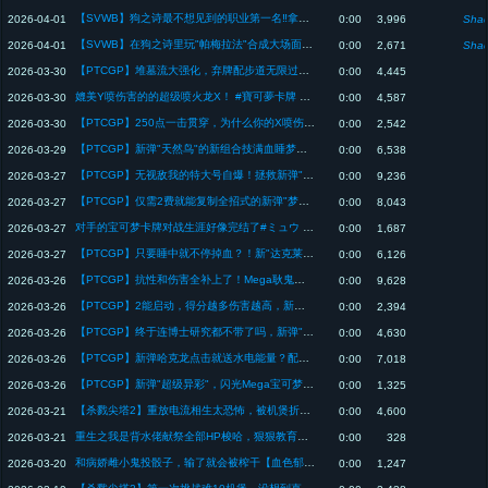
【SVWB】狗之诗最不想见到的职业第一名‼️拿0费汪刷连击的妖精也太赖【闇影詩章WB/シャドバWB/Shadowverse: Worlds Beyond/影之诗超凡世界】
2026-04-01
0:00
3,996
Shad
【SVWB】在狗之诗里玩"帕梅拉法"合成大场面也太好笑了www【闇影詩章WB/シャドバWB/Shadowverse: Worlds Beyond/影之诗超凡世界】
2026-04-01
0:00
2,671
Shad
【PTCGP】堆墓流大强化，弃牌配步道无限过牌也太爽www/ハカドッグ デッキ【Pokémon TCG Pocket】
2026-03-30
0:00
4,445
媲美Y喷伤害的的超级喷火龙X！ #寶可夢卡牌 #寶可夢 #ポケポケ #pokémon
2026-03-30
0:00
4,587
【PTCGP】250点一击贯穿，为什么你的X喷伤害和Y喷一样高啊喂！/メガリザードンX デッキ【Pokémon TCG Pocket】
2026-03-30
0:00
2,542
【PTCGP】新弹"天然鸟"的新组合技满血睡梦杀也太夸张了www/ネイティオ/ダークライ デッキ【Pokémon TCG Pocket】
2026-03-29
0:00
6,538
【PTCGP】无视敌我的特大号自爆！拯救新弹"佛烈托斯"的最难用招式/フォレトス デッキ【Pokémon TCG Pocket】
2026-03-27
0:00
9,236
【PTCGP】仅需2费就能复制全招式的新弹"梦幻"也太好笑了www/ミュウ デッキ【Pokémon TCG Pocket】
2026-03-27
0:00
8,043
对手的宝可梦卡牌对战生涯好像完结了#ミュウ #寶可夢卡牌 #寶可夢 #ポケポケ #pokémon
2026-03-27
0:00
1,687
【PTCGP】只要睡中就不停掉血？！新"达克莱伊"特性超恶心超强啊/ダークライ デッキ【Pokémon TCG Pocket】
2026-03-27
0:00
6,126
【PTCGP】抗性和伤害全补上了！Mega耿鬼的最佳搭档灯泡&花舞鸟/メガゲンガー デッキ【Pokémon TCG Pocket】
2026-03-26
0:00
9,628
【PTCGP】2能启动，得分越多伤害越高，新弹"Mega雷电兽"有点夸张了/メガライボルト デッキ【Pokémon TCG Pocket】
2026-03-26
0:00
2,394
【PTCGP】终于连博士研究都不带了吗，新弹"Mega耿鬼"卡组尝试/メガゲンガー デッキ【Pokémon TCG Pocket】
2026-03-26
0:00
4,630
【PTCGP】新弹哈克龙点击就送水电能量？配合新催眠貘完美配合【Pokémon TCG Pocket】
2026-03-26
0:00
7,018
【PTCGP】新弹"超级异彩"，闪光Mega宝可梦抽卡！【Pokémon TCG Pocket】
2026-03-26
0:00
1,325
【杀戮尖塔2】重放电流相生太恐怖，被机煲折磨10分钟到处找快进按钮【slay the spire2】
2026-03-21
0:00
4,600
重生之我是背水佬献祭全部HP梭哈，狠狠教育病娇雌小鬼【血色郁娇游戏】
2026-03-21
0:00
328
和病娇雌小鬼投骰子，输了就会被榨干【血色郁娇游戏】
2026-03-20
0:00
1,247