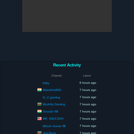
Recent Activity
Channel
Latest
6 hours ago
Kiitty
Riderbhai800
7 hours ago
7 hours ago
G_C gaming
Mushfiq Gaming
7 hours ago
Gourab Nill
7 hours ago
MR. IDEA DOH
7 hours ago
7 hours ago
Mirosh Gamer 🐼
Joni Buzz
7 hours ago