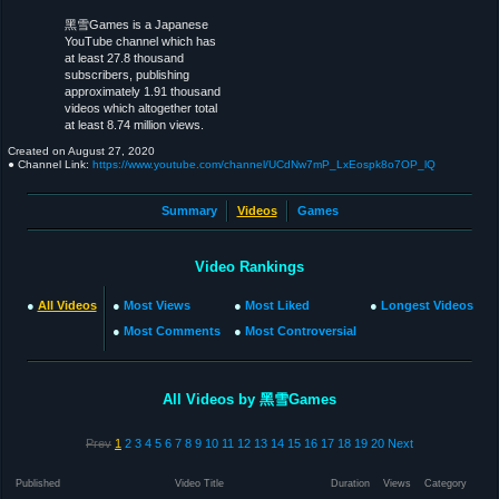
黑雪Games is a Japanese
YouTube channel which has
at least 27.8 thousand
subscribers, publishing
approximately 1.91 thousand
videos which altogether total
at least 8.74 million views.
Created on
August 27, 2020
● Channel Link:
https://www.youtube.com/channel/UCdNw7mP_LxEospk8o7OP_lQ
Summary
Videos
Games
Video Rankings
●
All Videos
●
Most Views
●
Most Liked
●
Longest Videos
●
Most Comments
●
Most Controversial
All Videos by 黑雪Games
Prev
1
2
3
4
5
6
7
8
9
10
11
12
13
14
15
16
17
18
19
20
Next
Published
Video Title
Duration
Views
Category