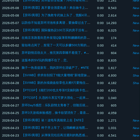
【异环/異環】黑羽姿势全收集！浔时停最有用的一集，甚至可以切角色拍照【NTE】
2026-05-08
0:00
1,241
Neve
【异环/異環】真不要去强度焦虑！来自抽卡上头后的反思QAQ【NTE】
2026-05-08
0:00
9,543
Neve
【异环/異環】为了挽救专武抽上头了，觉醒4浔老板实战测试，最后感觉抽1只是性价比最高的...悲【NTE】
2026-05-08
0:00
2,614
Neve
以防你不知道异环浔池有多离谱，要抽晕过去了 #異環 #NTE
2026-05-07
0:00
14,293
Neve
【异环/異環】国际服热议100万买的房子没有厕所笑死www。顺带说说通关支线剧情的感想【NTE】
2026-05-05
0:00
6,025
Neve
在南京东路逛街意外发现Q版薄荷和娜娜莉的异环广告
2026-05-04
0:00
174
疑似有点闲了，发现了一天可以多赚500方斯的小技巧。#异环 #異環 #NTE
2026-05-02
0:00
414
Neve
异环剧情后劲太大，推完第四章睡不着觉了。#異環 #NTE
2026-05-01
0:00
604
Neve
这版本的SV玩的我绷不住了，悲。
2026-04-30
0:00
8,835
脑子一热喜提新车，我的异环生涯破产了。#NTE
2026-04-29
0:00
1,617
Neve
【SVWB】求求你别招了‼️能大量增殖"新地雷妹"的新弹土法也太强www【闇影詩章WB/シャドバWB/Shadowverse: Worlds Beyond/影之诗超凡世界】
2026-04-28
0:00
4,930
Shad
【SVWB】新的永续烧血纹章也太赖‼️只要拖住就能赢的龙好简单www【闇影詩章WB/シャドバWB/Shadowverse: Worlds Beyond/影之诗超凡世界】
2026-04-28
0:00
4,182
Shad
【PTCGP】1能打200也太夸张‼️没抽到路卡也能玩的新弹斗系速攻【ポケポケ/Pokémon TCG Pocket】
2026-04-28
0:00
4,901
【PTCGP】久违的斗系宝可梦大强化，一起来看新弹"波导奏动"新卡【ポケポケ/Pokémon TCG Pocket】
2026-04-28
0:00
1,040
异环Day5感想：乐队剧情太青春了，但随后就陷入买房还是车怎么赚钱的困境
2026-04-27
0:00
605
异环3天游戏体验感想，抽卡欲望消失了，最喜欢的角色是阿德勒？
2026-04-25
0:00
4,059
【异环/異環】诶！这电车真能坐上去【NTE】
2026-04-24
0:00
1,271
Neve
【异环/異環】终于开上车了，让我瞅瞅这地图…有够夸张诶【NTE】
2026-04-23
0:00
1,031
Neve
【异环/異環】从弹珠完结后再没遇到的熟悉感觉！这抽卡有点意思，血压上来了 【NTE】
2026-04-23
0:00
4,541
Neve