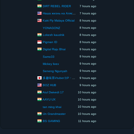
DIRT REBEL RIDER
7 hours ago
Наша жизнь на Аляске США
7 hours ago
Kaki Fly Malaya Official
8 hours ago
8 hours ago
YONAGONZ
Lokesh kaushik
8 hours ago
Pigman ID
8 hours ago
Digital Raju Bhai
9 hours ago
9 hours ago
Samo33
9 hours ago
Mickey livex
9 hours ago
Seneng Ngunyah
多趣味系VtuberヨP・モリア・アダムス閣下（パペット使いヨP閣下）
9 hours ago
BOZ HUB
9 hours ago
Atul Dwivedi 17
10 hours ago
AAYU UX
10 hours ago
10 hours ago
tan ming khai
Un Grandmaster
10 hours ago
BS GAMING
11 hours ago