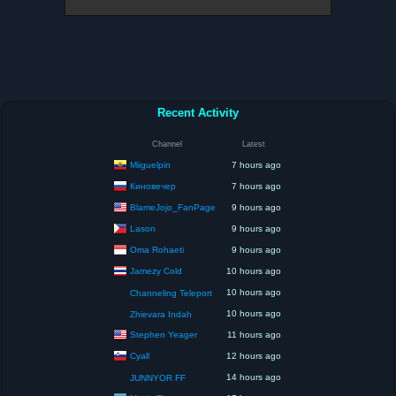
Recent Activity
Channel
Latest
Miiguelpin
7 hours ago
Киновечер
7 hours ago
BlameJojo_FanPage
9 hours ago
Lason
9 hours ago
Oma Rohaeti
9 hours ago
Jamezy Cold
10 hours ago
10 hours ago
Channeling Teleport
10 hours ago
Zhievara Indah
Stephen Yeager
11 hours ago
Cyall
12 hours ago
14 hours ago
JUNNYOR FF