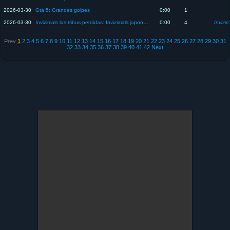
2026-03-30
Gta 5: Grandes golpes
0:00
1
2026-03-30
Invizimals las tribus perdidas: Invizimals japoneses
0:00
4
Invizim
Prev
1
2
3
4
5
6
7
8
9
10
11
12
13
14
15
16
17
18
19
20
21
22
23
24
25
26
27
28
29
30
31
32
33
34
35
36
37
38
39
40
41
42
Next