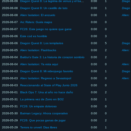
2026-06-09
Dragon Quest 8: La lagrima de venus y el barco magico
0:00
1
2026-06-08
Dragon Quest 8: Un castillo de luto
0:00
1
2026-06-08
Alien Isolation: El anzuelo
0:00
1
Alien: 
2026-06-07
Arc Riders: Guiris majos
0:00
0
2026-06-07
FC26: Este juego no quiere que gane
0:00
0
2026-06-06
Este cod es horrible
0:00
3
2026-06-06
Dragon Quest 8: Los templarios
0:00
5
2026-06-05
Alien Isolation: Flashbacks
0:00
2
Alien: 
2026-06-04
Baldur's Gate 3: La historia de corazon sombrio
0:00
2
2026-06-04
Alien Isolation: Ya esta aqui
0:00
0
Alien: 
2026-06-03
Dragon Quest 8: Mi videojuego favorito
0:00
1
2026-06-03
Alien Isolation: Regreso a Sevastopol
0:00
0
Alien: 
2026-06-03
Reaccionando al State of Play Junio 2026
0:00
0
2026-06-01
Black Ops 7: Una al año no hace daño
0:00
2
2026-05-31
La primera vez de Zorro en BO2
0:00
1
2026-05-31
FC26: Un empate doloroso
0:00
0
2026-05-30
Batman Legacy: Ahora cooperativo
0:00
0
2026-05-29
FC26: Que pocas ganas de jugar
0:00
2
2026-05-29
Terrors to unveil: Dias libres
0:00
1