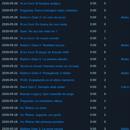
2026-05-28
Ni no Kuni: El bosque antiguo
0:00
0
2026-05-27
Pragmata: Estos enemigos estan rotisimos
0:00
0
2026-05-26
Baldur's Gate 3: Un circo de locos
0:00
3
Baldur'
2026-05-26
Ni no Kuni: En busca de una varita
0:00
0
2026-05-25
Apex: No soy tan malo no ?
0:00
1
2026-05-24
Ni no Kuni: Un nuevo mundo
0:00
1
2026-05-23
Baldur's Gate 3: Realidad oscura
0:00
0
Baldur'
2026-05-23
Ni no Kuni: El juego de Estudio Gibli
0:00
8
2026-05-22
Baldur's Gate 3: La primera qleada
0:00
1
Baldur'
2026-05-22
Terrors to Unveil: Intentan entrar en mi casa
0:00
1
2026-05-21
Baldur's Gate 3: Protegiendo a Halsin
0:00
0
Baldur'
2026-05-21
FC26: Empatando en el ultimo momento
0:00
2
2026-05-20
Black Ops 2: Siempre mola volver
0:00
5
Call of
2026-05-20
Batman Legacy: Que maravilla de juego
0:00
6
2026-05-19
Pragmata: La verdadera villana
0:00
1
2026-05-19
Arc Riders: La reina
0:00
2
2026-05-18
Arc Riders: Jugando con guiris
0:00
2
2026-05-16
Arc Riders: Mis primeras partidas
0:00
0
2026-05-16
Baldurs Gate 3: La zona oscura
0:00
3
Baldur'