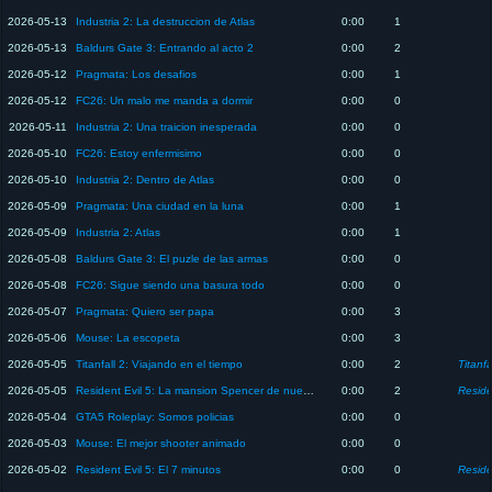
2026-05-13
Industria 2: La destruccion de Atlas
0:00
1
2026-05-13
Baldurs Gate 3: Entrando al acto 2
0:00
2
2026-05-12
Pragmata: Los desafios
0:00
1
2026-05-12
FC26: Un malo me manda a dormir
0:00
0
2026-05-11
Industria 2: Una traicion inesperada
0:00
0
2026-05-10
FC26: Estoy enfermisimo
0:00
0
2026-05-10
Industria 2: Dentro de Atlas
0:00
0
2026-05-09
Pragmata: Una ciudad en la luna
0:00
1
2026-05-09
Industria 2: Atlas
0:00
1
2026-05-08
Baldurs Gate 3: El puzle de las armas
0:00
0
2026-05-08
FC26: Sigue siendo una basura todo
0:00
0
2026-05-07
Pragmata: Quiero ser papa
0:00
3
2026-05-06
Mouse: La escopeta
0:00
3
2026-05-05
Titanfall 2: Viajando en el tiempo
0:00
2
Titanfa
2026-05-05
Resident Evil 5: La mansion Spencer de nuevo ?
0:00
2
Reside
2026-05-04
GTA5 Roleplay: Somos policias
0:00
0
2026-05-03
Mouse: El mejor shooter animado
0:00
0
2026-05-02
Resident Evil 5: El 7 minutos
0:00
0
Reside