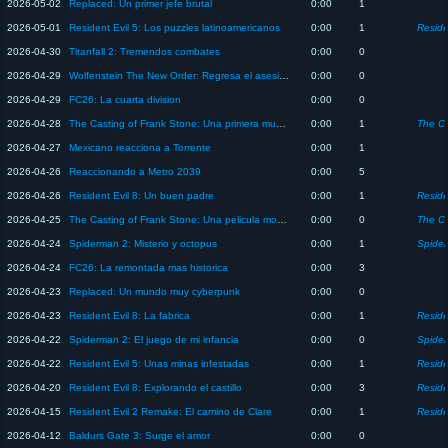
2026-05-02
Replaced: Un primer jefe brutal
0:00
1
2026-05-01
Resident Evil 5: Los puzzles latinoamericanos
0:00
1
Reside
2026-04-30
Titanfall 2: Tremendos combates
0:00
0
2026-04-29
Wolfenstein The New Order: Regresa el asesino de nacis
0:00
0
2026-04-29
FC26: La cuarta division
0:00
0
2026-04-28
The Casting of Frank Stone: Una primera muerte brutal
0:00
1
The Ca
2026-04-27
Mexicano reacciona a Torrente
0:00
1
2026-04-26
Reaccionando a Metro 2039
0:00
5
2026-04-26
Resident Evil 8: Un buen padre
0:00
1
Reside
2026-04-25
The Casting of Frank Stone: Una pelicula mortal
0:00
0
The Ca
2026-04-24
Spiderman 2: Misterio y octopus
0:00
1
Spider
2026-04-24
FC26: La remontada mas historica
0:00
3
2026-04-23
Replaced: Un mundo muy cyberpunk
0:00
0
2026-04-23
Resident Evil 8: La fabrica
0:00
1
Reside
2026-04-22
Spiderman 2: El juego de mi infancia
0:00
0
Spider
2026-04-22
Resident Evil 5: Unas minas infestadas
0:00
1
Reside
2026-04-20
Resident Evil 8: Explorando el castillo
0:00
3
Reside
2026-04-15
Resident Evil 2 Remake: El camino de Clare
0:00
1
Reside
2026-04-12
Baldurs Gate 3: Surge el amor
0:00
0