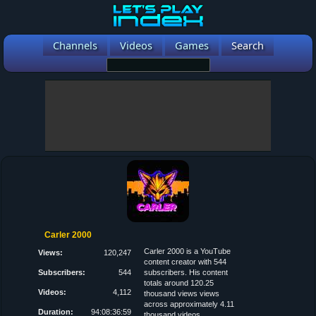
Channels
Videos
Games
Search
Carler 2000
Carler 2000 is a YouTube
Views:
120,247
content creator with 544
Subscribers:
544
subscribers. His content
totals around 120.25
Videos:
4,112
thousand views views
across approximately 4.11
Duration:
94:08:36:59
thousand videos.