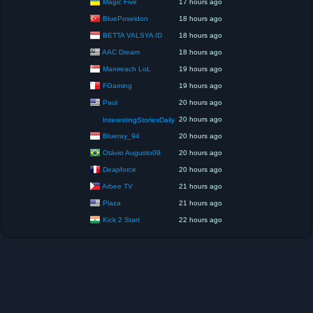
Magic Five
17 hours ago
BluePoseidon
18 hours ago
BETTA VALSYA ID
18 hours ago
AAC Dream
18 hours ago
Manireach LoL
19 hours ago
FGaming
19 hours ago
Paul
20 hours ago
20 hours ago
InterestingStoriesDaily
Blueray_94
20 hours ago
Otávio Augusto09
20 hours ago
Deapforce
20 hours ago
Arbee TV
21 hours ago
Plaza
21 hours ago
Kick 2 Start
22 hours ago