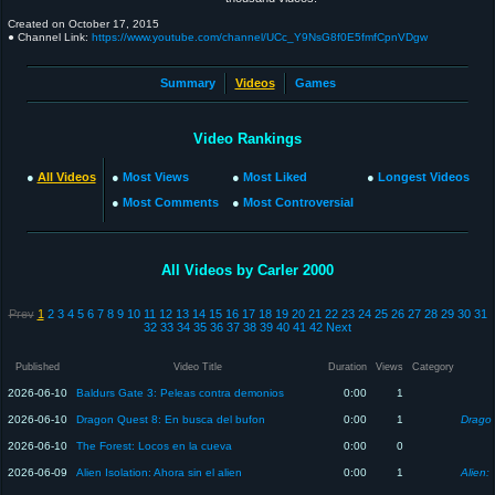
Created on
October 17, 2015
● Channel Link:
https://www.youtube.com/channel/UCc_Y9NsG8f0E5fmfCpnVDgw
Summary
Videos
Games
Video Rankings
●
All Videos
●
Most Views
●
Most Liked
●
Longest Videos
●
Most Comments
●
Most Controversial
All Videos by Carler 2000
Prev
1
2
3
4
5
6
7
8
9
10
11
12
13
14
15
16
17
18
19
20
21
22
23
24
25
26
27
28
29
30
31
32
33
34
35
36
37
38
39
40
41
42
Next
Published
Video Title
Duration
Views
Category
2026-06-10
Baldurs Gate 3: Peleas contra demonios
0:00
1
2026-06-10
Dragon Quest 8: En busca del bufon
0:00
1
2026-06-10
The Forest: Locos en la cueva
0:00
0
2026-06-09
Alien Isolation: Ahora sin el alien
0:00
1
Alien: 