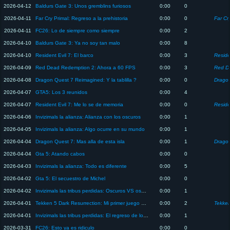
2026-04-12
Baldurs Gate 3: Unos gremblins furiosos
0:00
0
2026-04-11
Far Cry Primal: Regreso a la prehistoria
0:00
0
Far Cr
2026-04-11
FC26: Lo de siempre como siempre
0:00
2
2026-04-10
Baldurs Gate 3: Ya no soy tan malo
0:00
8
2026-04-10
Resident Evil 7: El barco
0:00
3
Reside
2026-04-09
Red Dead Redemption 2: Ahora a 60 FPS
0:00
3
Red D
2026-04-08
Dragon Quest 7 Reimagined: Y la tablilla ?
0:00
0
2026-04-07
GTA5: Los 3 reunidos
0:00
4
2026-04-07
Resident Evil 7: Me lo se de memoria
0:00
0
Reside
2026-04-06
Invizimals la alianza: Alianza con los oscuros
0:00
1
2026-04-05
Invizimals la alianza: Algo ocurre en su mundo
0:00
1
2026-04-04
Dragon Quest 7: Mas alla de esta isla
0:00
1
2026-04-04
Gta 5: Atando cabos
0:00
0
2026-04-03
Invizimals la alianza: Todo es diferente
0:00
5
2026-04-02
Gta 5: El secuestro de Michel
0:00
0
2026-04-02
Invizimals las tribus perdidas: Oscuros VS oscuros
0:00
1
2026-04-01
Tekken 5 Dark Resurrection: Mi primer juego de peleas
0:00
2
Tekke
2026-04-01
Invizimals las tribus perdidas: El regreso de los oscuros
0:00
1
2026-03-31
FC26: Esto ya es ridiculo
0:00
0