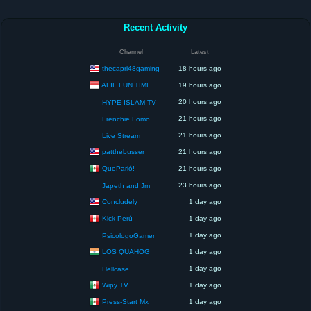
Recent Activity
Channel
Latest
thecapri48gaming
18 hours ago
ALIF FUN TIME
19 hours ago
20 hours ago
HYPE ISLAM TV
21 hours ago
Frenchie Fomo
21 hours ago
Live Stream
patthebusser
21 hours ago
QueParió!
21 hours ago
23 hours ago
Japeth and Jm
Concludely
1 day ago
Kick Perú
1 day ago
1 day ago
PsicologoGamer
LOS QUAHOG
1 day ago
1 day ago
Hellcase
Wipy TV
1 day ago
Press-Start Mx
1 day ago