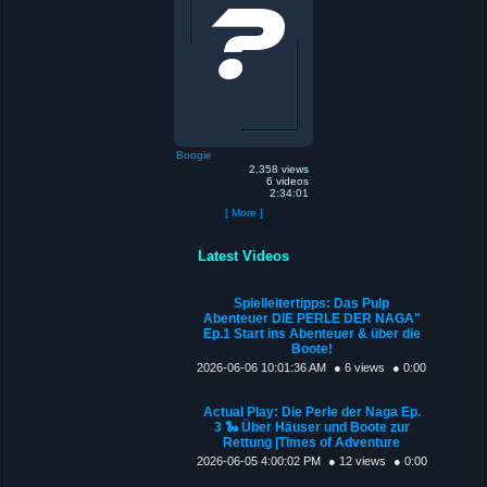
Boogie
2,358 views
6 videos
2:34:01
[ More ]
Latest Videos
Spielleitertipps: Das Pulp
Abenteuer DIE PERLE DER NAGA"
Ep.1 Start ins Abenteuer & über die
Boote!
2026-06-06 10:01:36 AM
● 6 views
● 0:00
Actual Play: Die Perle der Naga Ep.
3 🐍 Über Häuser und Boote zur
Rettung |Times of Adventure
2026-06-05 4:00:02 PM
● 12 views
● 0:00