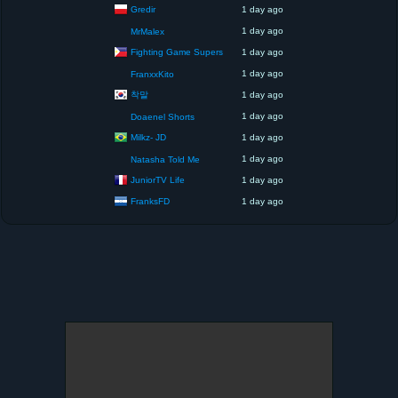
Gredir
1 day ago
1 day ago
MrMalex
Fighting Game Supers
1 day ago
1 day ago
FranxxKito
착말
1 day ago
1 day ago
Doaenel Shorts
Milkz- JD
1 day ago
1 day ago
Natasha Told Me
JuniorTV Life
1 day ago
FranksFD
1 day ago