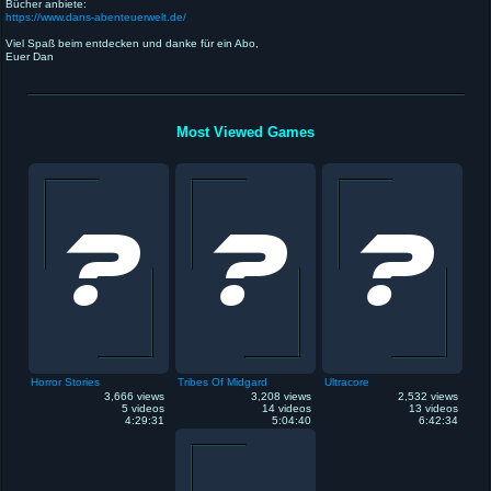
Bücher anbiete:
https://www.dans-abenteuerwelt.de/
Viel Spaß beim entdecken und danke für ein Abo,
Euer Dan
Most Viewed Games
Horror Stories
Tribes Of Midgard
Ultracore
3,666 views
3,208 views
2,532 views
5 videos
14 videos
13 videos
4:29:31
5:04:40
6:42:34