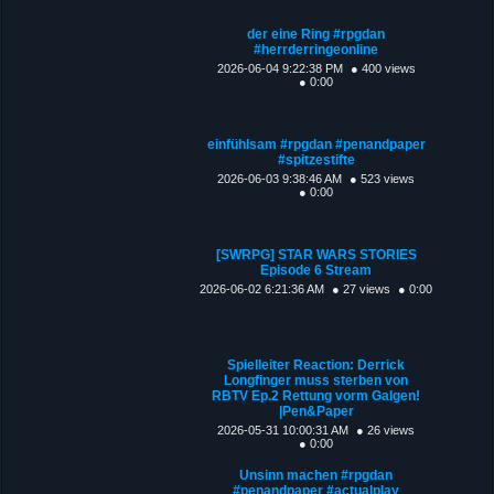
der eine Ring #rpgdan
#herrderringeonline
2026-06-04 9:22:38 PM
● 400 views
● 0:00
einfühlsam #rpgdan #penandpaper
#spitzestifte
2026-06-03 9:38:46 AM
● 523 views
● 0:00
[SWRPG] STAR WARS STORIES
Episode 6 Stream
2026-06-02 6:21:36 AM
● 27 views
● 0:00
Spielleiter Reaction: Derrick
Longfinger muss sterben von
RBTV Ep.2 Rettung vorm Galgen!
|Pen&Paper
2026-05-31 10:00:31 AM
● 26 views
● 0:00
Unsinn machen #rpgdan
#penandpaper #actualplay