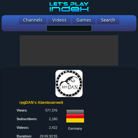
Channels
Videos
Games
Search
rpgDAN's Abenteuerwelt
Views:
577,376
Subscribers:
2,180
Videos:
2,422
Germany
Duration:
29:06:30:55