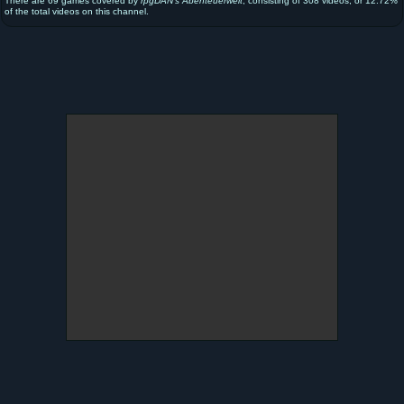
There are 69 games covered by
rpgDAN's Abenteuerwelt
, consisting of 308 videos, or 12.72%
of the total videos on this channel.