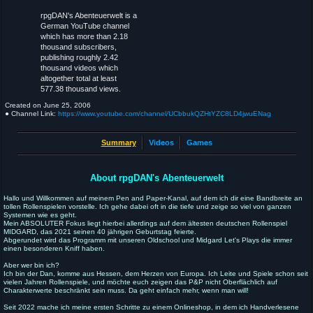
rpgDAN's Abenteuerwelt is a
German YouTube channel
which has more than 2.18
thousand subscribers,
publishing roughly 2.42
thousand videos which
altogether total at least
577.38 thousand views.
Created on
June 25, 2006
● Channel Link:
https://www.youtube.com/channel/UCbbukQZHtYZC8LD4jwuENag
Summary
Videos
Games
About rpgDAN's Abenteuerwelt
Hallo und Willkommen auf meinem Pen and Paper-Kanal, auf dem ich dir eine Bandbreite an
tollen Rollenspielen vorstelle. Ich gehe dabei oft in die tiefe und zeige so viel von ganzen
Systemen wie es geht.
Mein ABSOLUTER Fokus liegt hierbei allerdings auf dem ältesten deutschen Rollenspiel
MIDGARD, das 2021 seinen 40 jährigen Geburtstag feierte.
Abgerundet wird das Programm mit unseren Oldschool und Midgard Let's Plays die immer
einen besonderen Kniff haben.
Aber wer bin ich?
Ich bin der Dan, komme aus Hessen, dem Herzen von Europa. Ich Leite und Spiele schon seit
vielen Jahren Rollenspiele, und möchte euch zeigen das P&P nicht Oberflächlich auf
Charakterwerte beschränkt sein muss. Da geht einfach mehr, wenn man will!
Seit 2022 mache ich meine ersten Schritte zu einem Onlineshop, in dem ich Handverlesene