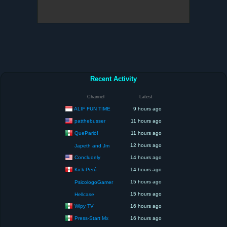
Recent Activity
Channel
Latest
ALIF FUN TIME
9 hours ago
patthebusser
11 hours ago
QueParió!
11 hours ago
12 hours ago
Japeth and Jm
Concludely
14 hours ago
Kick Perú
14 hours ago
15 hours ago
PsicologoGamer
15 hours ago
Hellcase
Wipy TV
16 hours ago
Press-Start Mx
16 hours ago