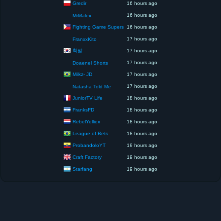
Gredir
16 hours ago
16 hours ago
MrMalex
Fighting Game Supers
16 hours ago
17 hours ago
FranxxKito
착말
17 hours ago
17 hours ago
Doaenel Shorts
Milkz- JD
17 hours ago
17 hours ago
Natasha Told Me
JuniorTV Life
18 hours ago
FranksFD
18 hours ago
RebelYelliex
18 hours ago
League of Bets
18 hours ago
ProbandoloYT
19 hours ago
Craft Factory
19 hours ago
Starfang
19 hours ago