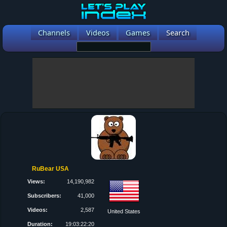
Channels
Videos
Games
Search
RuBear USA
Views:
14,190,982
Subscribers:
41,000
Videos:
2,587
United States
Duration:
19:03:22:20