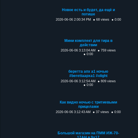
Новое есть и будет, да ещё и
потише
2026-06-06 2:00:34 PM
● 68 views
● 0:00
Мини комплект для тира в
действии
2026-06-06 3:13:04 AM
● 759 views
● 0:00
беретта апх а1 ночью
#berettaapxa1 #olight
2026-06-06 3:12:54 AM
● 809 views
● 0:00
Как видно ночью с тритиевыми
прицелами
2026-06-06 3:12:43 AM
● 37 views
● 0:00
Большой магазин на ПММ ИЖ-70-
17АН в 9х17