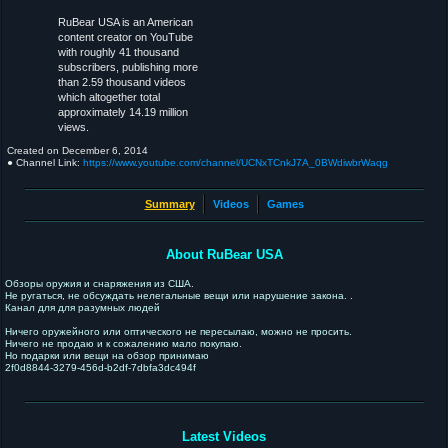
RuBear USA is an American
content creator on YouTube
with roughly 41 thousand
subscribers, publishing more
than 2.59 thousand videos
which altogether total
approximately 14.19 million
views.
Created on
December 6, 2014
● Channel Link:
https://www.youtube.com/channel/UCNxTCnkJ7A_0BWdiwbrWaqg
Summary
Videos
Games
About RuBear USA
Обзоры оружия и снаряжения из США.
Не ругаться, не обсуждать нелегальные вещи или нарушение закона. .
Канал для для разумных людей
Ничего оружейного или оптического не пересылаю, можно не просить.
Ничего не продаю и к сожалению мало покупаю.
Но подарки или вещи на обзор принимаю
2f0d8844-3279-456d-b2df-7dbfa3dc494f
Latest Videos