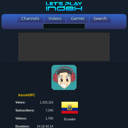
Channels
Videos
Games
Search
AaronOFC
Views:
1,315,116
Subscribers:
7,240
Videos:
1,760
Ecuador
Duration:
24:16:42:14