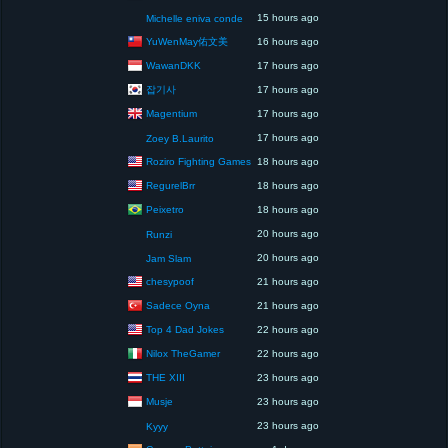
15 hours ago
Michelle eniva conde
YuWenMay佑文美
16 hours ago
WawanDKK
17 hours ago
잡기사
17 hours ago
Magentium
17 hours ago
17 hours ago
Zoey B.Laurito
Roziro Fighting Games
18 hours ago
RegurelBrr
18 hours ago
Peixetro
18 hours ago
20 hours ago
Runzi
20 hours ago
Jam Slam
chesypoof
21 hours ago
Sadece Oyna
21 hours ago
Top 4 Dad Jokes
22 hours ago
Nilox TheGamer
22 hours ago
THE XIII
23 hours ago
Musje
23 hours ago
23 hours ago
Kyyy