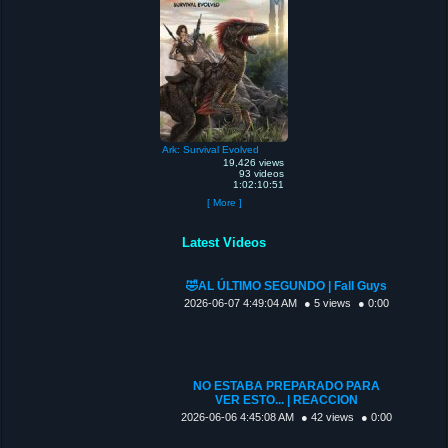
Ark: Survival Evolved
19,426 views
93 videos
1:02:10:51
[ More ]
Latest Videos
🤣AL ÚLTIMO SEGUNDO | Fall Guys
2026-06-07 4:49:04 AM
● 5 views
● 0:00
NO ESTABA PREPARADO PARA
VER ESTO... | REACCION
2026-06-06 4:45:08 AM
● 42 views
● 0:00