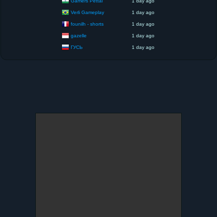
Gamers Pettai
1 day ago
Verli Gameplay
1 day ago
founilh - shorts
1 day ago
gazelle
1 day ago
ГУСЬ
1 day ago