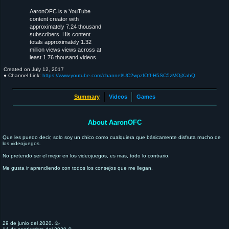
AaronOFC is a YouTube
content creator with
approximately 7.24 thousand
subscribers. His content
totals approximately 1.32
million views views across at
least 1.76 thousand videos.
Created on
July 12, 2017
● Channel Link:
https://www.youtube.com/channel/UC2wpzfOff-H5SC5zMOjXahQ
Summary
Videos
Games
About AaronOFC
Que les puedo decir, solo soy un chico como cualquiera que básicamente disfruta mucho de
los videojuegos.
No pretendo ser el mejor en los videojuegos, es mas, todo lo contrario.
Me gusta ir aprendiendo con todos los consejos que me llegan.
29 de junio del 2020. 🥳