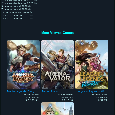
14 de septiembre del 2020 🥳
24 de septiembre del 2020 🥳
3 de octubre del 2020 🥳
7 de octubre del 2020 🥳
11 de octubre del 2020 🥳
14 de octubre del 2020 🥳
17 de octubre del 2020 🥳
20 de octubre del 2020 🥳
22 de octubre del 2020 🥳🎇🎇🎇
Most Viewed Games
Mobile Legends: Bang Bang
Arena of Valor
League of Legends: Wild Rift
190,550 views
32,684 views
26,804 views
268 videos
87 videos
24 videos
3:02:23:34
22:46:48
6:57:22