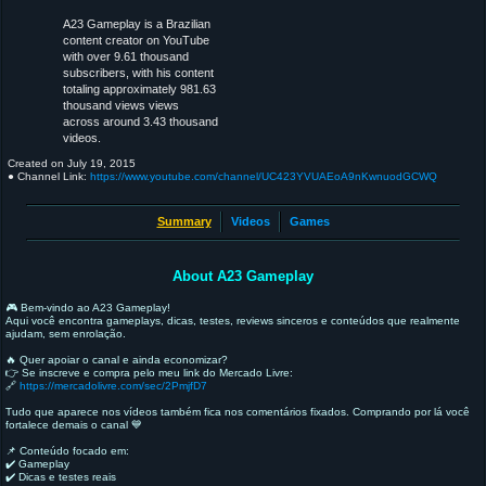
A23 Gameplay is a Brazilian
content creator on YouTube
with over 9.61 thousand
subscribers, with his content
totaling approximately 981.63
thousand views views
across around 3.43 thousand
videos.
Created on
July 19, 2015
● Channel Link:
https://www.youtube.com/channel/UC423YVUAEoA9nKwnuodGCWQ
Summary
Videos
Games
About A23 Gameplay
🎮 Bem-vindo ao A23 Gameplay!
Aqui você encontra gameplays, dicas, testes, reviews sinceros e conteúdos que realmente
ajudam, sem enrolação.
🔥 Quer apoiar o canal e ainda economizar?
👉 Se inscreve e compra pelo meu link do Mercado Livre:
🔗
https://mercadolivre.com/sec/2PmjfD7
Tudo que aparece nos vídeos também fica nos comentários fixados. Comprando por lá você
fortalece demais o canal 💙
📌 Conteúdo focado em:
✔️ Gameplay
✔️ Dicas e testes reais