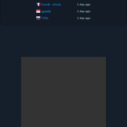
founilh - shorts
1 day ago
gazelle
1 day ago
ГУСЬ
1 day ago