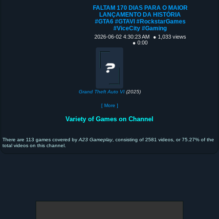
FALTAM 170 DIAS PARA O MAIOR
LANÇAMENTO DA HISTÓRIA
#GTA6 #GTAVI #RockstarGames
#ViceCity #Gaming
2026-06-02 4:30:23 AM
● 1,033 views
● 0:00
Grand Theft Auto VI
(2025)
[ More ]
Variety of Games on Channel
There are 113 games covered by
A23 Gameplay
, consisting of 2581 videos, or 75.27% of the
total videos on this channel.