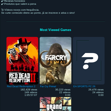
✔️ Reviews honestos
✔️ Produtos que valem a pena
🚀 Vídeos novos com frequência.
Se curte conteúdo direto ao ponto, já se inscreve e ativa o sino!
Most Viewed Games
Red Dead Redemption 2
Far Cry Primal
EA SPORTS FC 26
182,428 views
30,223 views
26,476 views
149 videos
22 videos
24 videos
1:05:57:07
0:00
0:00