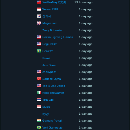
YuWenMay佑文美
23 hours ago
WawanDKK
1 day ago
잡기사
1 day ago
Magentium
1 day ago
1 day ago
Zoey B.Laurito
Roziro Fighting Games
1 day ago
RegurelBrr
1 day ago
Peixetro
1 day ago
1 day ago
Runzi
1 day ago
Jam Slam
chesypoof
1 day ago
Sadece Oyna
1 day ago
Top 4 Dad Jokes
1 day ago
Nilox TheGamer
1 day ago
THE XIII
1 day ago
Musje
1 day ago
1 day ago
Kyyy
Gamers Pettai
1 day ago
Verli Gameplay
1 day ago