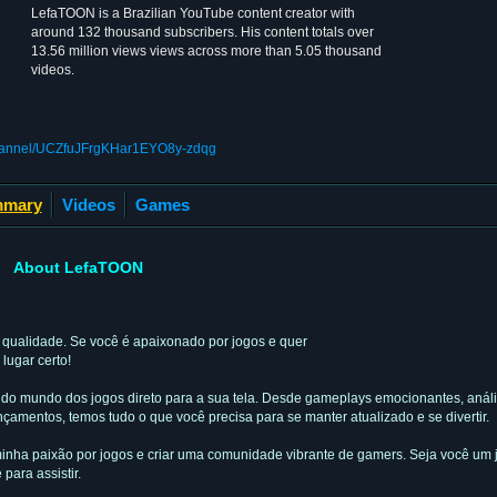
LefaTOON is a Brazilian YouTube content creator with
around 132 thousand subscribers. His content totals over
13.56 million views views across more than 5.05 thousand
videos.
channel/UCZfuJFrgKHar1EYO8y-zdqg
mary
Videos
Games
About LefaTOON
 qualidade. Se você é apaixonado por jogos e quer
lugar certo!
 do mundo dos jogos direto para a sua tela. Desde gameplays emocionantes, anál
çamentos, temos tudo o que você precisa para se manter atualizado e se divertir.
 minha paixão por jogos e criar uma comunidade vibrante de gamers. Seja você um 
ara assistir.