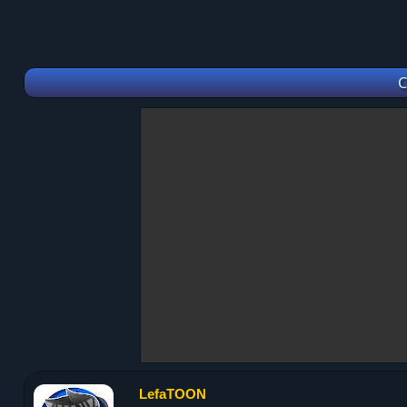
C
LefaTOON