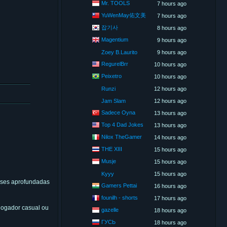
Mr. TOOLS
7 hours ago
YuWenMay佑文美
7 hours ago
잡기사
8 hours ago
Magentium
9 hours ago
Zoey B.Laurito
9 hours ago
RegurelBrr
10 hours ago
Peixetro
10 hours ago
Runzi
12 hours ago
Jam Slam
12 hours ago
Sadece Oyna
13 hours ago
Top 4 Dad Jokes
13 hours ago
Nilox TheGamer
14 hours ago
THE XIII
15 hours ago
Musje
15 hours ago
Kyyy
15 hours ago
ises aprofundadas
Gamers Pettai
16 hours ago
founilh - shorts
17 hours ago
jogador casual ou
gazelle
18 hours ago
ГУСЬ
18 hours ago