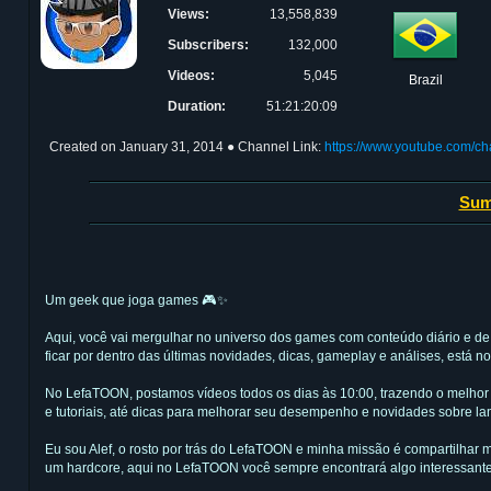
Views:
13,558,839
Subscribers:
132,000
Videos:
5,045
Brazil
Duration:
51:21:20:09
Created on
January 31, 2014
● Channel Link:
https://www.youtube.com/
Sum
Um geek que joga games 🎮✨
Aqui, você vai mergulhar no universo dos games com conteúdo diário e de
ficar por dentro das últimas novidades, dicas, gameplay e análises, está no 
No LefaTOON, postamos vídeos todos os dias às 10:00, trazendo o melhor
e tutoriais, até dicas para melhorar seu desempenho e novidades sobre lan
Eu sou Alef, o rosto por trás do LefaTOON e minha missão é compartilhar
um hardcore, aqui no LefaTOON você sempre encontrará algo interessante p