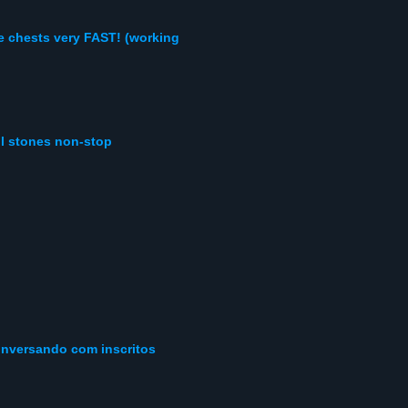
e chests very FAST! (working
ul stones non-stop
onversando com inscritos