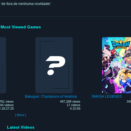
car de fora de nenhuma novidade!
Most Viewed Games
Bakugan: Champions of Vestroia
SMASH LEGENDS
761 views
497,289 views
34
44 videos
17 videos
2:18:27:25
4:15:56
[ More ]
Latest Videos