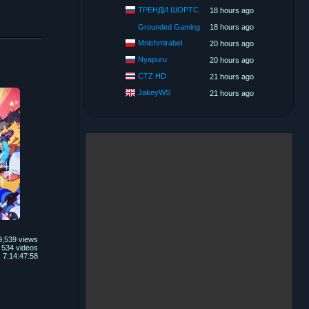
ТРЕНДИ ШОРТС
18 hours ago
Grounded Gaming
18 hours ago
Mnichmirabel
20 hours ago
Nyapuru
20 hours ago
CTZ HD
21 hours ago
JakeyWS
21 hours ago
9,539 views
534 videos
7:14:47:58