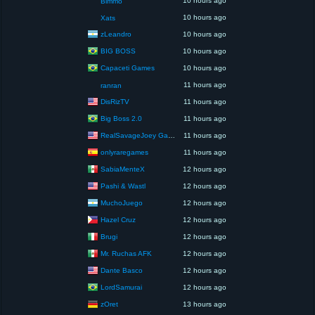
10 hours ago
Bimmo
10 hours ago
Xats
zLeandro
10 hours ago
BIG BOSS
10 hours ago
Capaceti Games
10 hours ago
11 hours ago
ranran
DisRizTV
11 hours ago
Big Boss 2.0
11 hours ago
RealSavageJoey Gaming
11 hours ago
onlyraregames
11 hours ago
SabiaMenteX
12 hours ago
Pashi & Wastl
12 hours ago
MuchoJuego
12 hours ago
Hazel Cruz
12 hours ago
Brugi
12 hours ago
Mr. Ruchas AFK
12 hours ago
Dante Basco
12 hours ago
LordSamurai
12 hours ago
zOret
13 hours ago