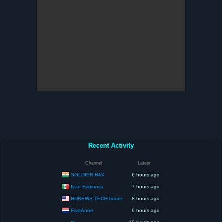
Recent Activity
Channel
Latest
SOLDIER H4X
6 hours ago
Ivan Espinoza
7 hours ago
HDNEWS TECH future
8 hours ago
FastAnne
9 hours ago