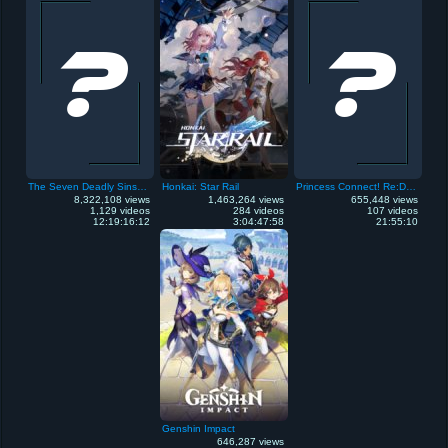
The Seven Deadly Sins: Grand Cross
Honkai: Star Rail
Princess Connect! Re:Dive
8,322,108 views
1,463,264 views
655,448 views
1,129 videos
284 videos
107 videos
12:19:16:12
3:04:47:58
21:55:10
Genshin Impact
646,287 views