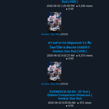
Rail [ HSR ]
2026-06-02 1:25:49 PM
● 5,336 views
● 0:00
Honkai: Star Rail
(2023)
ความสามารถ Gilgamesh V.1 ทีม
โคตรไม้ตาย อัพเกรด SABER?!
Honkai: Star Rail [ HSR ]
2026-06-02 9:02:27 AM
● 8,373 views
● 0:00
Honkai: Star Rail
(2023)
EVANESCIA E0-E6 - S5 Test |
Eidolon Comparison Showcase |
Honkai: Star Rail
2026-06-02 8:55:00 AM
● 372 views
● 0:00