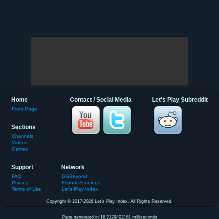
Home
Contact / Social Media
Let's Play Subreddit
Front Page
Sections
Channels
Videos
Games
Support
Network
FAQ
GGBeyond
Privacy
Esports Earnings
Terms of Use
Let's Play Index
Copyright © 2017-2026 Let's Play Index. All Rights Reserved.
Page generated in 16.2129402161 milliseconds