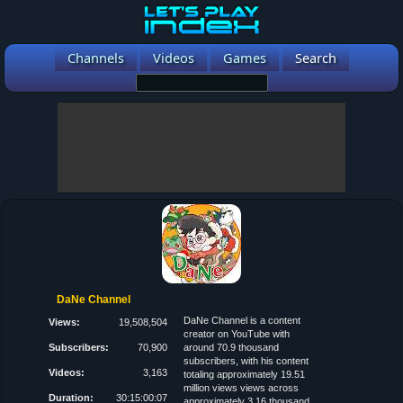
Channels
Videos
Games
Search
DaNe Channel
DaNe Channel is a content
Views:
19,508,504
creator on YouTube with
Subscribers:
70,900
around 70.9 thousand
subscribers, with his content
Videos:
3,163
totaling approximately 19.51
million views views across
Duration:
30:15:00:07
approximately 3.16 thousand