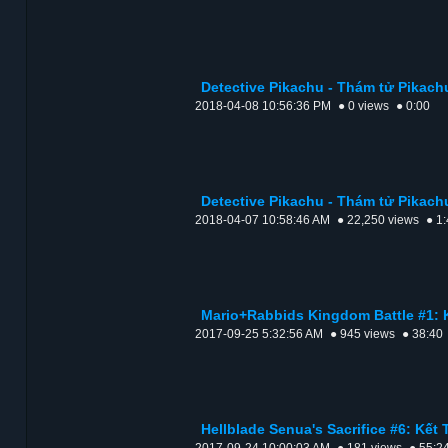
Detective Pikachu - Thám tử Pikach
2018-04-08 10:56:36 PM
● 0 views
● 0:00
Detective Pikachu - Thám tử Pikachu
2018-04-07 10:58:46 AM
● 22,250 views
● 1
Mario+Rabbids Kingdom Battle #1: 
2017-09-25 5:32:56 AM
● 945 views
● 38:40
Hellblade Senua's Sacrifice #6: Kết