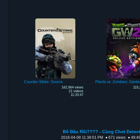
Counter-Strike: Source
162,964 views
115,
21 videos
11:33:47
Bố Đâu Rồi???? - Cùng Chơi Detect
2018-04-08 11:38:01 PM
● 671 views
● 49:4