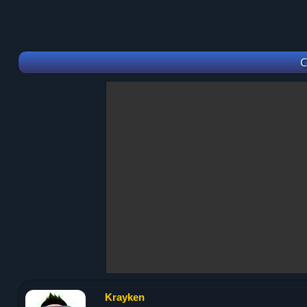
C
Krayken