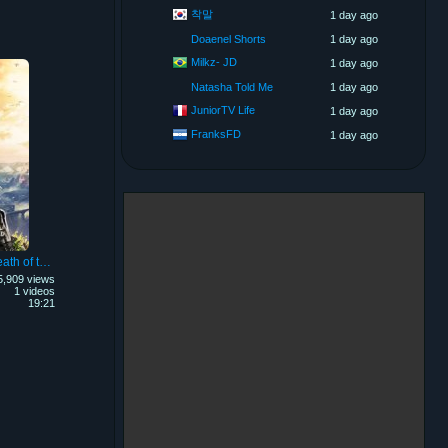
착말
1 day ago
Doaenel Shorts
1 day ago
Milkz- JD
1 day ago
Natasha Told Me
1 day ago
JuniorTV Life
1 day ago
FranksFD
1 day ago
The Legend of Zelda: Breath of the Wild
5,909 views
1 videos
19:21