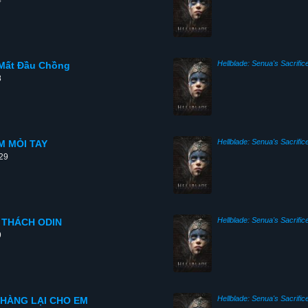
4
Hellblade: Senua's Sacrific
c Mất Đầu Chồng
8
Hellblade: Senua's Sacrific
ÉM MỎI TAY
:29
Hellblade: Senua's Sacrific
HỬ THÁCH ODIN
9
Hellblade: Senua's Sacrific
RẢ HÀNG LẠI CHO EM