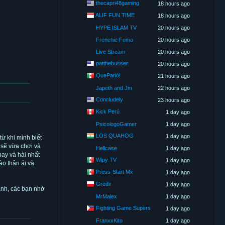
thecapri48gaming
18 hours ago
ALIF FUN TIME
18 hours ago
HYPE ISLAM TV
20 hours ago
Frenchie Fomo
20 hours ago
Live Stream
20 hours ago
patthebusser
20 hours ago
QueParió!
21 hours ago
Japeth and Jm
22 hours ago
Concludely
23 hours ago
Kick Perú
1 day ago
PsicologoGamer
1 day ago
LOS QUAHOG
1 day ago
ừ khi mình biết
 sẽ vừa chơi và
Hellcase
1 day ago
ay và hài nhất
Wipy TV
1 day ago
o thân ái và
Press-Start Mx
1 day ago
Gredir
1 day ago
nh, các bạn nhớ
MrMalex
1 day ago
Fighting Game Supers
1 day ago
FranxxKito
1 day ago