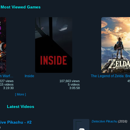
Most Viewed Games
Plants vs. Zombies: Garden Warfare 2
Inside
227 views
107,663 views
4
15 videos
5 videos
3:19:30
3:05:58
[ More ]
Latest Videos
Detective Pikachu
(2016)
ive Pikachu - #2
9