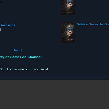
3
Hellblade: Senua's Sacrific
Gái Tự Kỉ
4
[ More ]
iety of Games on Channel
9% of the total videos on this channel.