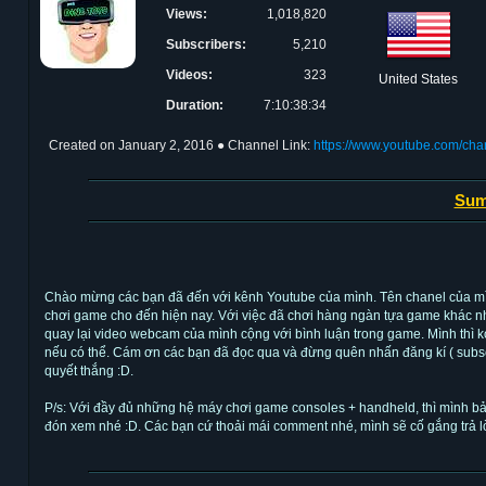
Views:
1,018,820
Subscribers:
5,210
Videos:
323
United States
Duration:
7:10:38:34
Created on
January 2, 2016
● Channel Link:
https://www.youtube.com
Sum
Chào mừng các bạn đã đến với kênh Youtube của mình. Tên chanel của mình
chơi game cho đến hiện nay. Với việc đã chơi hàng ngàn tựa game khác nha
quay lại video webcam của mình cộng với bình luận trong game. Mình thì 
nếu có thể. Cám ơn các bạn đã đọc qua và đừng quên nhấn đăng kí ( subsc
quyết thắng :D.
P/s: Với đầy đủ những hệ máy chơi game consoles + handheld, thì mình bả
đón xem nhé :D. Các bạn cứ thoải mái comment nhé, mình sẽ cố gắng trả lời