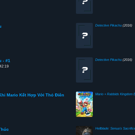
Detective Pikachu
(2016)
u
Detective Pikachu
(2016)
 - #1
:42:19
Mario + Rabbids Kingdom B
Khi Mario Kết Hợp Với Thỏ Điên
Hellblade: Senua's Sacrific
 Thúc