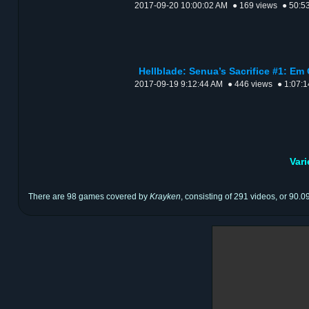
2017-09-20 10:00:02 AM
● 169 views
● 50:5
Hellblade: Senua’s Sacrifice #1: Em 
2017-09-19 9:12:44 AM
● 446 views
● 1:07:1
Var
There are 98 games covered by
Krayken
, consisting of 291 videos, or 90.0