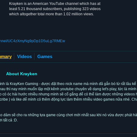
Krayken is an American YouTube channel which has at
least 5.21 thousand subscribers, publishing 323 videos
which altogether total more than 1.02 million views.
/channel/UC4zXmyNg9pDp1D5uLg7RMEw
mary
Videos
Games
About Krayken
 là KrayKen Gaming - được đặt theo nick name mà mình đã gắn bó từ rất lâu kể t
u thì nay mình muốn lập một kênh youtube chuyên về dạng let's play, tức là mình
ko có óc hài hước nhiều nhưng mình sẽ cố gắng để có thể làm được những videos h
ribe ) và like để mình có thêm động lực làm thêm nhiều video games nữa nhé. Chà
o đảm sẽ cho ra những tựa game cùng chơi mới nhất sau khi nó vừa được phát hà
 tất cả :D.