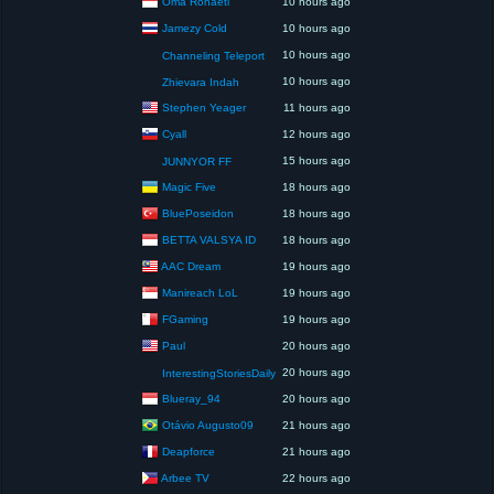
Oma Rohaeti
10 hours ago
Jamezy Cold
10 hours ago
10 hours ago
Channeling Teleport
10 hours ago
Zhievara Indah
Stephen Yeager
11 hours ago
Cyall
12 hours ago
15 hours ago
JUNNYOR FF
Magic Five
18 hours ago
BluePoseidon
18 hours ago
BETTA VALSYA ID
18 hours ago
AAC Dream
19 hours ago
Manireach LoL
19 hours ago
FGaming
19 hours ago
Paul
20 hours ago
20 hours ago
InterestingStoriesDaily
Blueray_94
20 hours ago
Otávio Augusto09
21 hours ago
Deapforce
21 hours ago
Arbee TV
22 hours ago