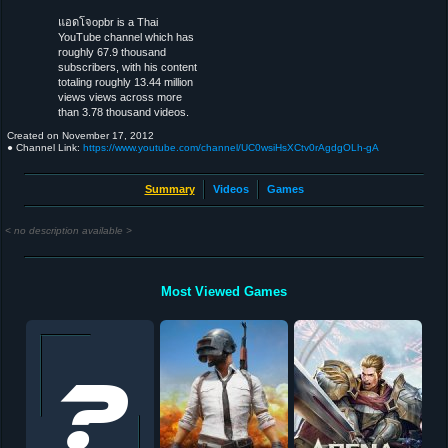
แอดโจopbr is a Thai
YouTube channel which has
roughly 67.9 thousand
subscribers, with his content
totaling roughly 13.44 million
views views across more
than 3.78 thousand videos.
Created on
November 17, 2012
● Channel Link:
https://www.youtube.com/channel/UC0wsiHsXCtv0rAgdgOLh-gA
Summary
Videos
Games
< no description available >
Most Viewed Games