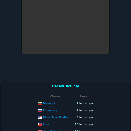
Recent Activity
Channel
Latest
Miiguelpin
8 hours ago
Киновечер
8 hours ago
BlameJojo_FanPage
9 hours ago
Lason
10 hours ago