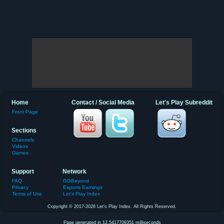
Home
Contact / Social Media
Let's Play Subreddit
Front Page
Sections
Channels
Videos
Games
Support
Network
FAQ
GGBeyond
Privacy
Esports Earnings
Terms of Use
Let's Play Index
Copyright © 2017-2026 Let's Play Index. All Rights Reserved.
Page generated in 12.5417709351 milliseconds