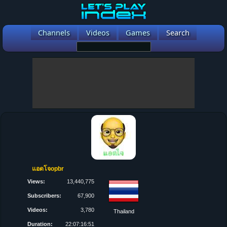
Channels
Videos
Games
Search
แอดโจopbr
Views:
13,440,775
Subscribers:
67,900
Videos:
3,780
Thailand
Duration:
22:07:16:51