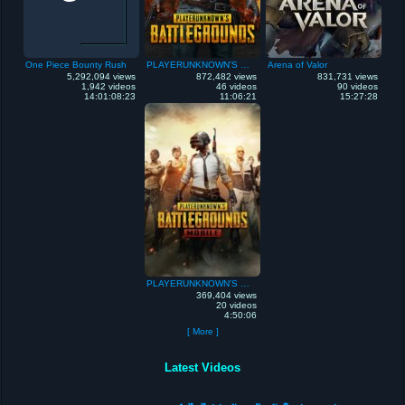
One Piece Bounty Rush
PLAYERUNKNOWN'S Battlegrounds
Arena of Valor
5,292,094 views
872,482 views
831,731 views
1,942 videos
46 videos
90 videos
14:01:08:23
11:06:21
15:27:28
PLAYERUNKNOWN'S Battlegrounds Mobile
369,404 views
20 videos
4:50:06
[ More ]
Latest Videos