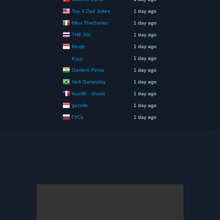
Top 4 Dad Jokes
1 day ago
Nilox TheGamer
1 day ago
THE XIII
1 day ago
Musje
1 day ago
1 day ago
Kyyy
Gamers Pettai
1 day ago
Verli Gameplay
1 day ago
founilh - shorts
1 day ago
gazelle
1 day ago
ГУСЬ
1 day ago