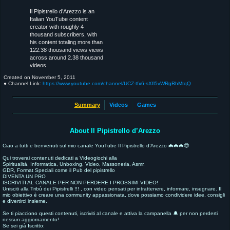
Il Pipistrello d’Arezzo is an
Italian YouTube content
creator with roughly 4
thousand subscribers, with
his content totaling more than
122.38 thousand views views
across around 2.38 thousand
videos.
Created on
November 5, 2011
● Channel Link:
https://www.youtube.com/channel/UCZ-tfx6-sXfl5vWRgRhMtqQ
Summary
Videos
Games
About Il Pipistrello d’Arezzo
Ciao a tutti e benvenuti sul mio canale YouTube Il Pipistrello d’Arezzo 🦇🦇🦇😎
Qui troverai contenuti dedicati a Videogiochi alla
Spiritualità, Informatica, Unboxing, Video, Massoneria, Asmr,
GDR, Format Speciali come il Pub del pipistrello
DIVENTA UN PRO
ISCRIVITI AL CANALE PER NON PERDERE I PROSSIMI VIDEO!
Unisciti alla Tribù dei Pipistrelli !!! , con video pensati per intrattenere, informare, insegnare. Il
mio obiettivo è creare una community appassionata, dove possiamo condividere idee, consigli
e divertirci insieme.
Se ti piacciono questi contenuti, iscriviti al canale e attiva la campanella 🔔 per non perderti
nessun aggiornamento!
Se sei già Iscritto: