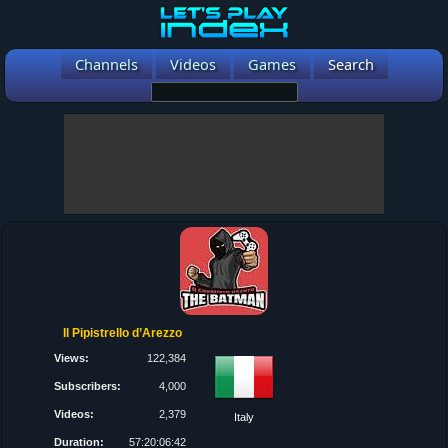
Channels
Videos
Games
Search
Il Pipistrello d’Arezzo
Views:
122,384
Subscribers:
4,000
Videos:
2,379
Italy
Duration:
57:20:06:42