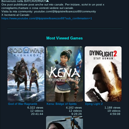
Benvenuto nella BATCAVERNA!!!🦇
Ora puoi pubblicare post anche sul mio canale. Per iniziare, scrivi in un post x
consigliarmi,chattare o cosa vorresti vedere sul canale.
Visita la mia community: youtube.com/@ilpipistrelloarezzo88/community
X Iscriversi al Canale:
https://www.youtube.com/@ilpipistrelloarezzo88?sub_confirmation=1
Most Viewed Games
God of War Ragnarök
Kena: Bridge of Spirits
Dying Light 2
6,322 views
4,162 views
1,188 views
12 videos
12 videos
19 videos
20:41:44
9:26:26
4:59:08