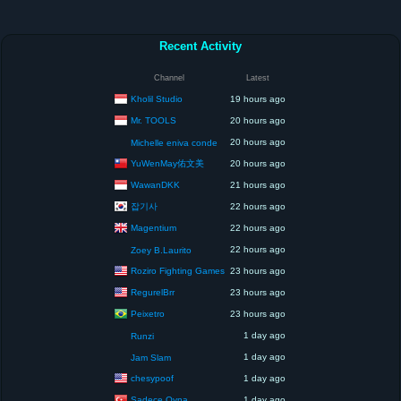
Recent Activity
Channel
Latest
Kholil Studio
19 hours ago
Mr. TOOLS
20 hours ago
20 hours ago
Michelle eniva conde
YuWenMay佑文美
20 hours ago
WawanDKK
21 hours ago
잡기사
22 hours ago
Magentium
22 hours ago
22 hours ago
Zoey B.Laurito
Roziro Fighting Games
23 hours ago
RegurelBrr
23 hours ago
Peixetro
23 hours ago
1 day ago
Runzi
1 day ago
Jam Slam
chesypoof
1 day ago
Sadece Oyna
1 day ago