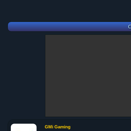
C
GMi Gaming