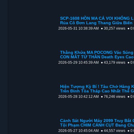
SCP-1608 HỒN MA CÁ VOI KHỔNG LỒ
Rủa Cô Đơn Lang Thang Giữa Biển 
2026-05-31 10:38:39 AM
● 30,257 views
● 0
Thằng Khứa MA POCONG Vác Súng 
CON MẮT TỬ THẦN Death Eyes Cao 
2026-05-29 10:45:39 AM
● 43,179 views
● 0
Hiện Tượng Kỳ Bí ! Tàu Chở Hàng 
Trên Đỉnh Tòa Tháp Cao Nhất Thế Gi
2026-05-28 10:42:12 AM
● 76,246 views
● 0
Cảnh Sát Người Máy 2099 Truy Bắ
Tội Phạm CHIM CÁNH CỤT Đang Chạ
2026-05-27 10:45:04 AM
● 44,557 views
● 0