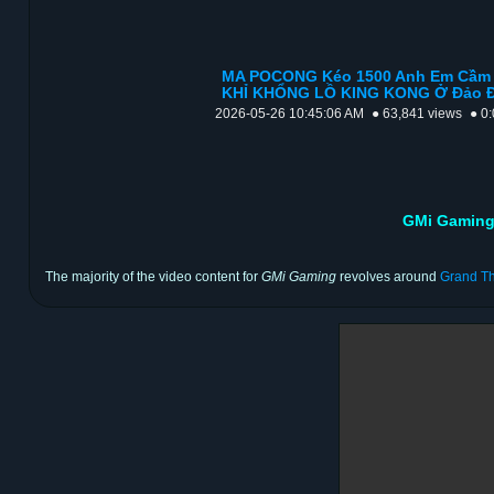
MA POCONG Kéo 1500 Anh Em Cầm 
KHỈ KHỔNG LỒ KING KONG Ở Đảo Đ
2026-05-26 10:45:06 AM
● 63,841 views
● 0
GMi Gaming
The majority of the video content for
GMi Gaming
revolves around
Grand Th