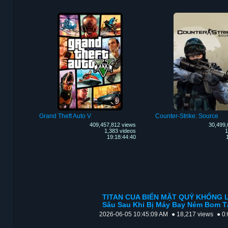
Grand Theft Auto V
Counter-Strike: Source
409,457,812 views
30,499,
1,383 videos
1
19:18:44:40
TITAN CUA BIỂN MẶT QUỶ KHỔNG LỒ
Sâu Sau Khi Bị Máy Bay Ném Bom 
2026-06-05 10:45:09 AM
● 18,217 views
● 0