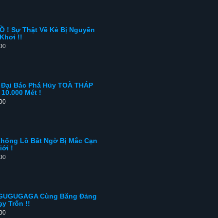
 ! Sự Thật Về Kẻ Bị Nguyền
Khơi !!
:00
Đại Bác Phá Hủy TOÀ THÁP
10.000 Mét !
:00
Khổng Lồ Bất Ngờ Bị Mắc Cạn
ới !
:00
t GUGUGAGA Cùng Băng Đảng
y Trốn !!
:00