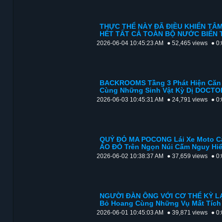
THỰC THỂ NÀY ĐÃ ĐIỀU KHIỂN TÂ
HẾT TẤT CẢ TOÀN BỘ NƯỚC BIỂN T
2026-06-04 10:45:23 AM
● 52,465 views
● 0
BACKROOMS Tầng 3 Phát Hiện Căn 
Cùng Những Sinh Vật Kỳ Dị DOC
2026-06-03 10:45:31 AM
● 24,791 views
● 0
QUỶ ĐỎ MA POCONG Lái Xe Moto C
ÁO ĐỎ Trên Ngọn Núi Cấm Nguy Hiể
2026-06-02 10:38:37 AM
● 37,659 views
● 0
NGƯỜI ĐÀN ÔNG VỚI CƠ THỂ KỲ LẠ 
Bỏ Hoang Cùng Những Vụ Mất Tích 
2026-06-01 10:45:03 AM
● 39,871 views
● 0