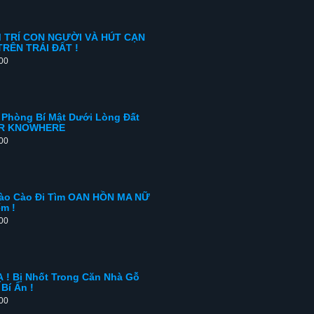
M TRÍ CON NGƯỜI VÀ HÚT CẠN
RÊN TRÁI ĐẤT !
:00
Phòng Bí Mật Dưới Lòng Đất
TOR KNOWHERE
:00
ào Cào Đi Tìm OAN HỒN MA NỮ
m !
:00
! Bị Nhốt Trong Căn Nhà Gỗ
Bí Ẩn !
:00