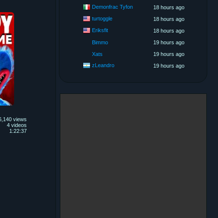
Demonfrac Tyfon
18 hours ago
turtoggle
18 hours ago
Eriksfit
18 hours ago
Bimmo
19 hours ago
Xats
19 hours ago
zLeandro
19 hours ago
6,140 views
4 videos
1:22:37