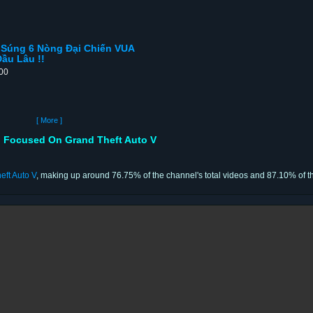
Súng 6 Nòng Đại Chiến VUA
ầu Lâu !!
:00
[ More ]
 Focused On Grand Theft Auto V
eft Auto V
, making up around 76.75% of the channel's total videos and 87.10% of th