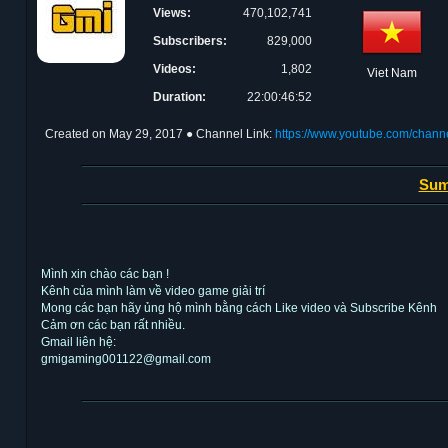
Views:
470,102,741
Subscribers:
829,000
Videos:
1,802
Viet Nam
Duration:
22:00:46:52
Created on
May 29, 2017
● Channel Link:
https://www.youtube.com/ch
Sum
Mình xin chào các bạn !
Kênh của mình làm về video game giải trí
Mong các bạn hãy ủng hộ mình bằng cách Like video và Subscribe Kênh
Cảm ơn các bạn rất nhiều.
Gmail liên hệ:
gmigaming001122@gmail.com