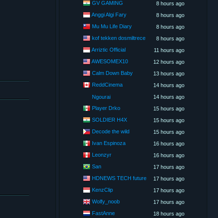
GV GAMING
8 hours ago
Anggi Algi Fary
8 hours ago
Mu Mu Life Diary
8 hours ago
kof tekken dosmiltrece
8 hours ago
Arriztic Official
11 hours ago
AWESOMEX10
12 hours ago
Calm Down Baby
13 hours ago
ReddCinema
14 hours ago
Ngourai
14 hours ago
Player Drko
15 hours ago
SOLDIER H4X
15 hours ago
Decode the wild
15 hours ago
Ivan Espinoza
16 hours ago
Leonzyr
16 hours ago
San
17 hours ago
HDNEWS TECH future
17 hours ago
KenzClip
17 hours ago
Wolfy_noob
17 hours ago
FastAnne
18 hours ago