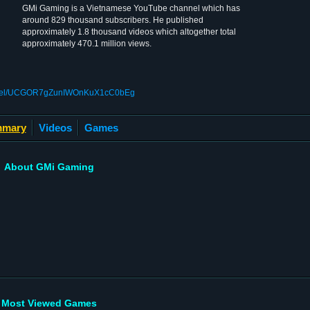
GMi Gaming is a Vietnamese YouTube channel which has
around 829 thousand subscribers. He published
approximately 1.8 thousand videos which altogether total
approximately 470.1 million views.
annel/UCGOR7gZunIWOnKuX1cC0bEg
mary
Videos
Games
About GMi Gaming
Most Viewed Games