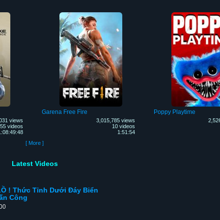
Garena Free Fire
Poppy Playtime
031 views
3,015,785 views
2,52
55 videos
10 videos
1:08:49:48
1:51:54
[ More ]
Latest Videos
 ! Thức Tỉnh Dưới Đáy Biển
Tấn Công
:00