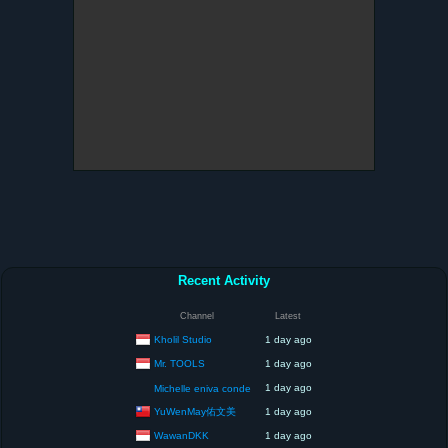
Recent Activity
Channel
Latest
Kholil Studio
1 day ago
Mr. TOOLS
1 day ago
1 day ago
Michelle eniva conde
YuWenMay佑文美
1 day ago
WawanDKK
1 day ago