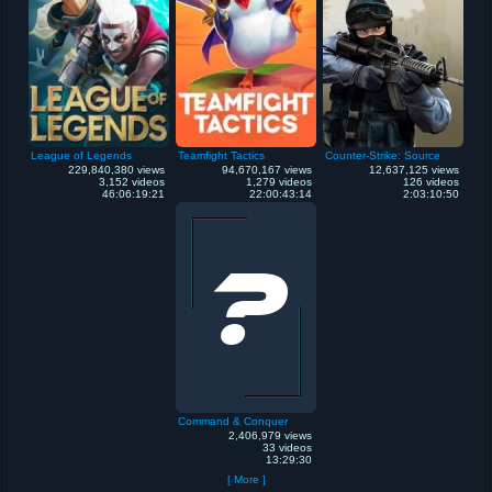
League of Legends
Teamfight Tactics
Counter-Strike: Source
229,840,380 views
94,670,167 views
12,637,125 views
3,152 videos
1,279 videos
126 videos
46:06:19:21
22:00:43:14
2:03:10:50
Command & Conquer
2,406,979 views
33 videos
13:29:30
[ More ]