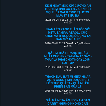
KÍCH HOẠT MỐC KIM CƯƠNG ẨN
11 CHIÊM TINH CÓ 1-0-2 CÂN HẾT
MỌI THỂ LOẠI TƯỚNG TẠI ĐTCL
MÙA 17 SIÊU BÁ
2026-06-04 3:13:24 PM
● 6,346 views
● 0:00
SPAM LÊN RANK THẦN TỐC VỚI
META SAMIRA REROLL CỰC
KHỎE MÀ ÍT NGƯỜI SỬ DỤNG TẠI
BẢN MỚI MÙA 17
2026-06-04 11:21:36 AM
● 5,407 views
● 0:00
ĐÃ TÌM THẤY TRANG BỊ RÁC
NHẤT CHO JINX TẠI MÙA 17 NÀY -
THẤY LÀ PHẢI CHỐT NGAY 100%
LỌT TOP
2026-06-03 3:10:19 PM
● 4,283 views
● 0:00
THÁCH ĐẤU BẬT MÍ META GNAR
FAST 9 CARRY KHI ĐƯỢC BUFF
LIÊN TỤC QUÁ TAY QUÁ NHIỀU
PHIÊN BẢN MÙA 17
2026-06-03 12:43:54 PM
● 6,072 views
● 0:00
GIẢI MÃ META ẨN LEONA 4 SAO
CARRY NHƯNG KHÔNG CẦN