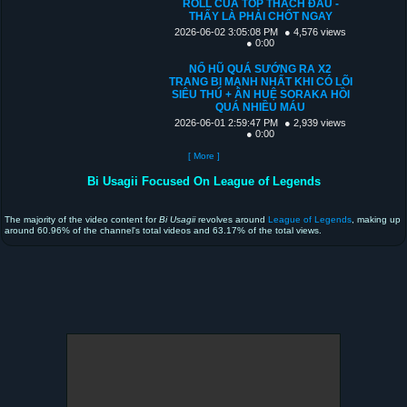
ROLL CỦA TOP THÁCH ĐẤU -
THẤY LÀ PHẢI CHỐT NGAY
2026-06-02 3:05:08 PM
● 4,576 views
● 0:00
NỔ HŨ QUÁ SƯỚNG RA X2
TRANG BỊ MẠNH NHẤT KHI CÓ LÕI
SIÊU THÚ + ÂN HUỆ SORAKA HỒI
QUÁ NHIỀU MÁU
2026-06-01 2:59:47 PM
● 2,939 views
● 0:00
[ More ]
Bi Usagii Focused On League of Legends
The majority of the video content for
Bi Usagii
revolves around
League of Legends
, making up
around 60.96% of the channel's total videos and 63.17% of the total views.