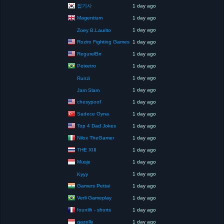
잡기사
1 day ago
Magentium
1 day ago
1 day ago
Zoey B.Laurito
Roziro Fighting Games
1 day ago
RegurelBrr
1 day ago
Peixetro
1 day ago
1 day ago
Runzi
1 day ago
Jam Slam
chesypoof
1 day ago
Sadece Oyna
1 day ago
Top 4 Dad Jokes
1 day ago
Nilox TheGamer
1 day ago
THE XIII
1 day ago
Musje
1 day ago
1 day ago
Kyyy
Gamers Pettai
1 day ago
Verli Gameplay
1 day ago
founilh - shorts
1 day ago
gazelle
1 day ago