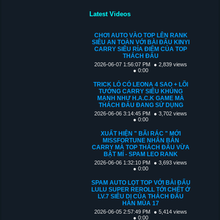
Latest Videos
CHƠI AUTO VÀO TOP LÊN RANK
SIÊU AN TOÀN VỚI BÀI ĐẤU KINYI
CARRY SIÊU RỈA ĐIỂM CỦA TOP
THÁCH ĐẤU
2026-06-07 1:56:07 PM
● 2,839 views
● 0:00
TRICK LỎ CÓ LEONA 4 SAO + LÕI
TƯỚNG CARRY SIÊU KHỦNG
MẠNH NHƯ H.A.C.K GAME MÀ
THÁCH ĐẤU ĐANG SỬ DỤNG
2026-06-06 3:14:45 PM
● 3,702 views
● 0:00
XUẤT HIỆN " BÃI RÁC " MỚI
MISSFORTUNE NHÂN BẢN
CARRY MÀ TOP THÁCH ĐẤU VỪA
BẬT MÍ - SPAM LEO RANK
2026-06-06 1:32:10 PM
● 3,693 views
● 0:00
SPAM AUTO LỌT TOP VỚI BÀI ĐẤU
LULU SUPER REROLL TỚI CHẾT Ở
LV.7 SIÊU DỊ CỦA THÁCH ĐẤU
HÀN MÙA 17
2026-06-05 2:57:49 PM
● 5,414 views
● 0:00