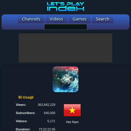
Channels
Videos
Games
Search
Bi Usagii
Views:
363,842,229
Subscribers:
640,000
Videos:
5,171
Viet Nam
Duration:
73:22:22:05