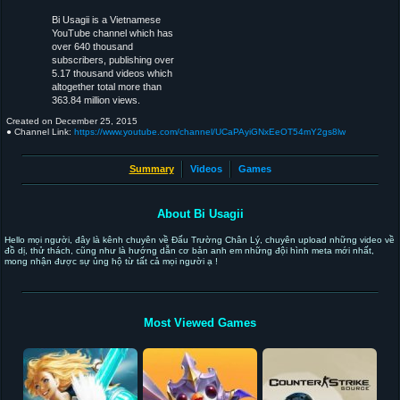
Bi Usagii is a Vietnamese
YouTube channel which has
over 640 thousand
subscribers, publishing over
5.17 thousand videos which
altogether total more than
363.84 million views.
Created on
December 25, 2015
● Channel Link:
https://www.youtube.com/channel/UCaPAyiGNxEeOT54mY2gs8lw
Summary
Videos
Games
About Bi Usagii
Hello mọi người, đây là kênh chuyên về Đấu Trường Chân Lý, chuyên upload những video về
đồ dị, thử thách, cũng như là hướng dẫn cơ bản anh em những đội hình meta mới nhất,
mong nhận được sự ủng hộ từ tất cả mọi người ạ !
Most Viewed Games