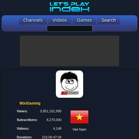
Channels
Videos
Games
Search
MixiGaming
Views:
3,851,101,995
Subscribers:
8,270,000
Videos:
4,148
Viet Nam
Duration:
215:00:47:34