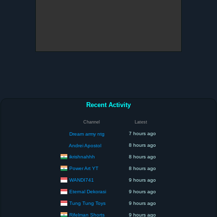
Recent Activity
Channel
Latest
7 hours ago
Dream army ntg
8 hours ago
Andrei Apostol
ikrishnahhh
8 hours ago
Power Art YT
8 hours ago
WANDI741
9 hours ago
Eternal Dekorasi
9 hours ago
Tung Tung Toys
9 hours ago
Rifelman Shorts
9 hours ago