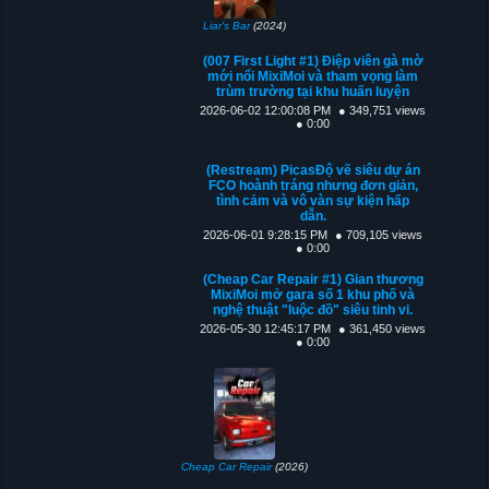
Liar's Bar
(2024)
(007 First Light #1) Điệp viên gà mờ
mới nổi MixiMoi và tham vọng làm
trùm trường tại khu huấn luyện
2026-06-02 12:00:08 PM
● 349,751 views
● 0:00
(Restream) PicasĐộ vẽ siêu dự án
FCO hoành tráng nhưng đơn giản,
tình cảm và vô vàn sự kiện hấp
dẫn.
2026-06-01 9:28:15 PM
● 709,105 views
● 0:00
(Cheap Car Repair #1) Gian thương
MixiMoi mở gara số 1 khu phố và
nghệ thuật "luộc đồ" siêu tinh vi.
2026-05-30 12:45:17 PM
● 361,450 views
● 0:00
Cheap Car Repair
(2026)