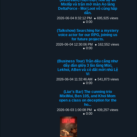
Mixilíp và trận mở màn Ao làng
DeltaForce - Moi Loot vô cùng hấp
dẫn.
2026-06-04 8:32:12 PM
● 695,925 views
● 0:00
(Talkshow) Searching for a mystery
voice actor for our RPG, joining us
for future projects.
2026-06-04 12:30:06 PM
● 162,552 views
● 0:00
(Business Tour) Trận đấu căng như
dây đàn giữa 3 lão làng Mixi,
Lekhoi, ABen và cò đất mới nhú Lệ
Vi
2026-06-04 11:32:46 AM
● 541,873 views
● 0:00
(Liar's Bar) The cunning trio
MixiMoi, Ben 10$, and Khoi Mom
open a class on deception for the
ho...
2026-06-03 1:00:08 PM
● 439,257 views
● 0:00