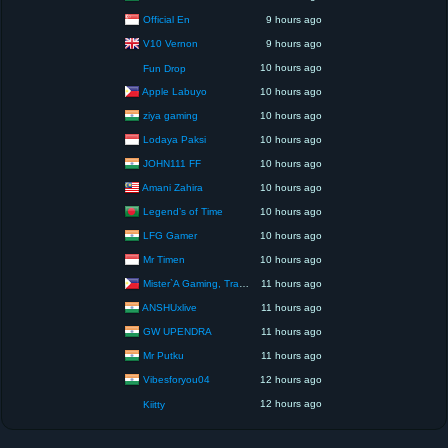
Official En
9 hours ago
V10 Vernon
9 hours ago
10 hours ago
Fun Drop
Apple Labuyo
10 hours ago
ziya gaming
10 hours ago
Lodaya Paksi
10 hours ago
JOHN111 FF
10 hours ago
Amani Zahira
10 hours ago
Legend’s of Time
10 hours ago
LFG Gamer
10 hours ago
Mr Timen
10 hours ago
Mister`A Gaming, Trading, Travels and Lifestyle
11 hours ago
ANSHUxlive
11 hours ago
GW UPENDRA
11 hours ago
Mr Putku
11 hours ago
Vibesforyou04
12 hours ago
12 hours ago
Kiitty