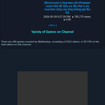
(Restream) Cùng bạn yêu Pewpew
vượt khó để tâm sự lần thứ n và
reaction vlog của ông thông gia Ba
Gà
2026-05-29 9:27:20 PM
● 705,773 views
● 0:00
[ More ]
Variety of Games on Channel
There are 266 games covered by
MixiGaming
, consisting of 2312 videos, or 55.74% of the
total videos on this channel.