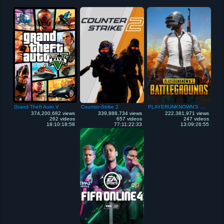
Grand Theft Auto V
Counter-Strike 2
PLAYERUNKNOWN'S Battlegrounds
374,200,682 views
339,888,734 views
222,381,971 views
262 videos
657 videos
247 videos
18:10:18:58
77:11:22:33
13:09:26:55