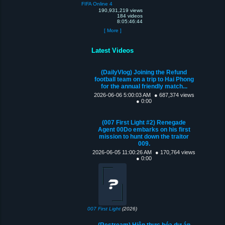
FIFA Online 4
190,931,219 views
184 videos
8:05:46:44
[ More ]
Latest Videos
(DailyVlog) Joining the Refund
football team on a trip to Hai Phong
for the annual friendly match...
2026-06-06 5:00:03 AM
● 687,374 views
● 0:00
(007 First Light #2) Renegade
Agent 00Do embarks on his first
mission to hunt down the traitor
009.
2026-06-05 11:00:26 AM
● 170,764 views
● 0:00
007 First Light
(2026)
(Restream) Hiện thực hóa dự án