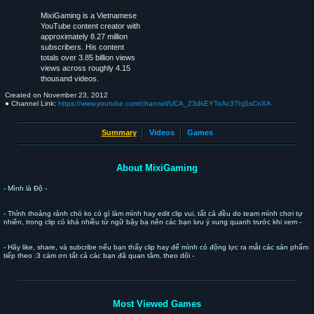
MixiGaming is a Vietnamese
YouTube content creator with
approximately 8.27 million
subscribers. His content
totals over 3.85 billion views
views across roughly 4.15
thousand videos.
Created on
November 23, 2012
● Channel Link:
https://www.youtube.com/channel/UCA_23dkEYToAc37hjSsCnXA
Summary
Videos
Games
About MixiGaming
- Mình là Độ -
- Thỉnh thoảng rảnh chó ko có gì làm mình hay edit clip vui, tất cả đều do team mình chơi tự
nhiên, trong clip có khá nhiều từ ngữ bậy bạ nên các bạn lưu ý xung quanh trước khi xem -
- Hãy like, share, và subcribe nếu bạn thấy clip hay để mình có động lực ra mắt các sản phẩm
tiếp theo :3 cám ơn tất cả các bạn đã quan tâm, theo dõi -
Most Viewed Games