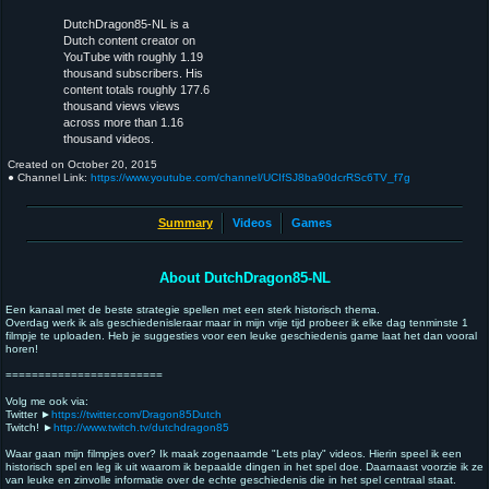
DutchDragon85-NL is a
Dutch content creator on
YouTube with roughly 1.19
thousand subscribers. His
content totals roughly 177.6
thousand views views
across more than 1.16
thousand videos.
Created on
October 20, 2015
● Channel Link:
https://www.youtube.com/channel/UCIfSJ8ba90dcrRSc6TV_f7g
Summary
Videos
Games
About DutchDragon85-NL
Een kanaal met de beste strategie spellen met een sterk historisch thema.
Overdag werk ik als geschiedenisleraar maar in mijn vrije tijd probeer ik elke dag tenminste 1
filmpje te uploaden. Heb je suggesties voor een leuke geschiedenis game laat het dan vooral
horen!
========================
Volg me ook via:
Twitter ►
https://twitter.com/Dragon85Dutch
Twitch! ►
http://www.twitch.tv/dutchdragon85
Waar gaan mijn filmpjes over? Ik maak zogenaamde "Lets play" videos. Hierin speel ik een
historisch spel en leg ik uit waarom ik bepaalde dingen in het spel doe. Daarnaast voorzie ik ze
van leuke en zinvolle informatie over de echte geschiedenis die in het spel centraal staat.