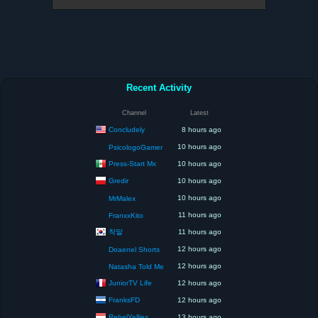
Recent Activity
Channel
Latest
Concludely
8 hours ago
10 hours ago
PsicologoGamer
Press-Start Mx
10 hours ago
Gredir
10 hours ago
10 hours ago
MrMalex
11 hours ago
FranxxKito
착말
11 hours ago
12 hours ago
Doaenel Shorts
12 hours ago
Natasha Told Me
JuniorTV Life
12 hours ago
FranksFD
12 hours ago
RebelYelliex
13 hours ago