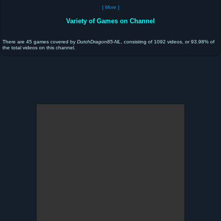
[ More ]
Variety of Games on Channel
There are 45 games covered by
DutchDragon85-NL
, consisting of 1092 videos, or 93.98% of
the total videos on this channel.