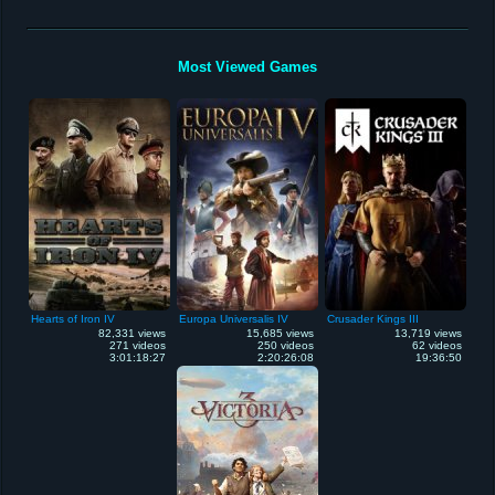
Most Viewed Games
Hearts of Iron IV
Europa Universalis IV
Crusader Kings III
82,331 views
15,685 views
13,719 views
271 videos
250 videos
62 videos
3:01:18:27
2:20:26:08
19:36:50