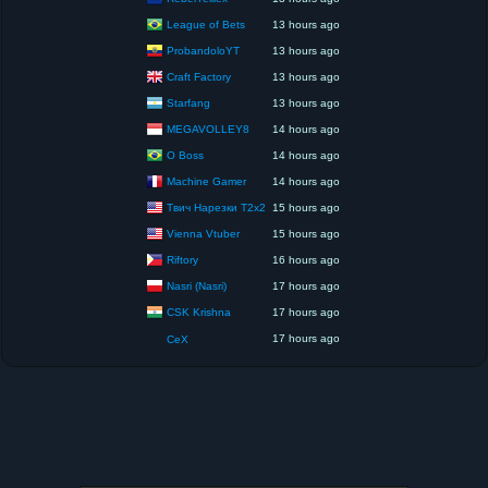
League of Bets
13 hours ago
ProbandoloYT
13 hours ago
Craft Factory
13 hours ago
Starfang
13 hours ago
MEGAVOLLEY8
14 hours ago
O Boss
14 hours ago
Machine Gamer
14 hours ago
Твич Нарезки T2x2
15 hours ago
Vienna Vtuber
15 hours ago
Riftory
16 hours ago
Nasri (Nasri)
17 hours ago
CSK Krishna
17 hours ago
17 hours ago
CeX