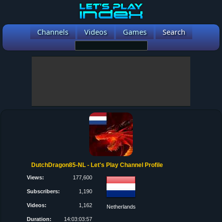
Channels
Videos
Games
Search
DutchDragon85-NL - Let's Play Channel Profile
Views:
177,600
Subscribers:
1,190
Videos:
1,162
Netherlands
Duration:
14:03:03:57